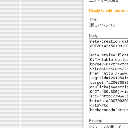
エントリーの編集
Ready to edit this entr
Title:
Body:
Excerpt: