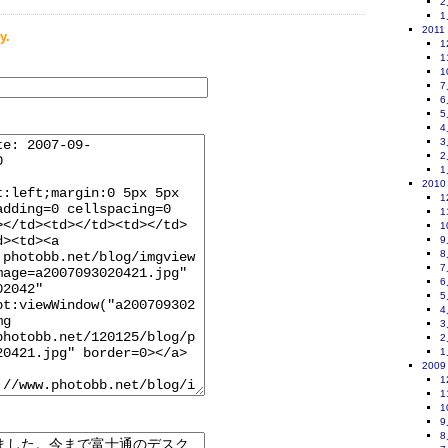
2
1
2011
y.
1
1
1
7
6
5
4
3
2
1
2010
1
1
1
9
8
7
6
5
4
3
2
1
2009
1
1
1
9
8