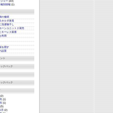
レジャー
(43)
車種別情報
(1)
事
側の修繕
上ホルダ改造
に洗濯物干し
ホーンユニット２発売
にキーレス装着
xを利用
裂を隠す
の設置
メント
ラックバック
ラックバック
グ
(2)
月
(1)
月
(1)
(5)
1月
(2)