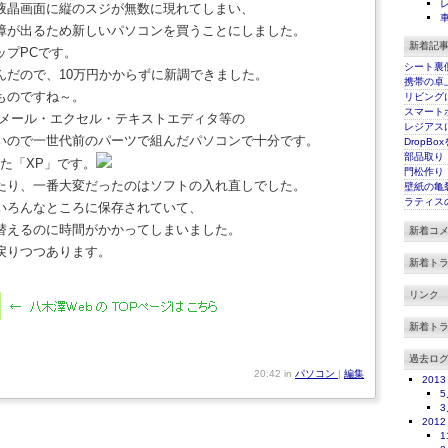
液晶画面に縦のスジが無数に現れてしまい、
障が出るため新しいパソコンを買うことにしました。
新着記
ップPCです。
シート裏
んだので、10万円かからずに新調できました。
携帯の卓
ものですね～。
リビング
スマート
・メール・エクセル・テキストエディタ等の
レジアス
いので一世代前のパーツで組んだパソコンで十分です。
DropBo
部品取り
た「XP」です。
門松作り
たり、一番大変だったのはソフトの入れ直しでした。
壁紙の亀
ラティス
いろんなところに保存されていて、
替えるのに時間がかかってしまいました。
新着コ
戻りつつあります。
新着ト
リンク
新着ト
過去ロ
20:42 in
パソコン
|
編集
2013
5
3
2012
1