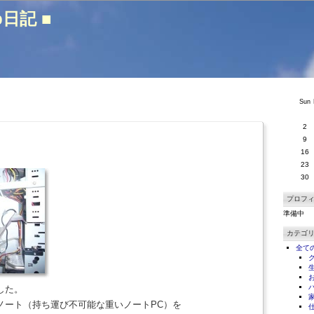
b日記 ■
Sun
2
9
16
23
30
プロフ
準備中
カテゴ
全て
した。
ノート（持ち運び不可能な重いノートPC）を