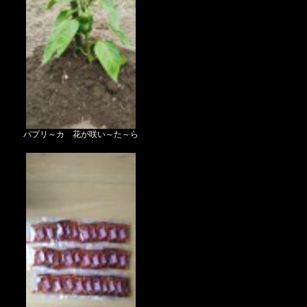
パプリ～カ 花が咲い～た～ら