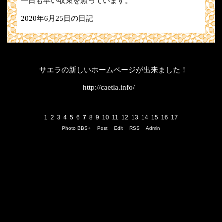
一日も早い収束を願っています。
2020年6月25日の日記
サエラの新しいホームページが出来ました！
http://caetla.info/
1
2
3
4
5
6
7
8
9
10
11
12
13
14
15
16
17
Photo BBS+
Post
Edit
RSS
Admin