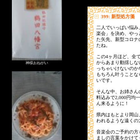
399: 新型処方箋
二人でいっぱい悩み
楽会」を決め、やっ
た矢先、新型コロナ
たね。
この4ヶ月ほど、全
からあまり動揺しな
神様おねがい
っちゃいけないのか
もちろん叶うことな
いです。
そんな中、お姉さん
料込みで2,000円
ん来るように！
県内はもとより岡山
われるような遠くの
音楽会のご予約の方
ましの言葉をかけて