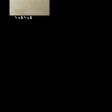
たまるたまる・・・・