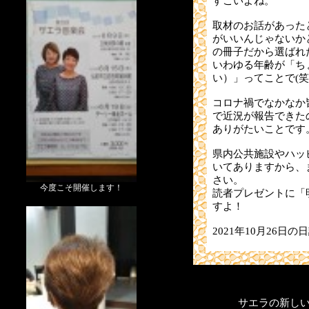
すごいよね。
取材のお話があった
がいいんじゃないか
の冊子だから選ばれ
いわゆる年齢が「ち
い）」ってことで(笑
コロナ禍でなかなか
で近況が報告できた
ありがたいことです
県内公共施設やハッ
いてありますから、
さい。
今度こそ開催します！
読者プレゼントに「
すよ！
2021年10月26日の
サエラの新し