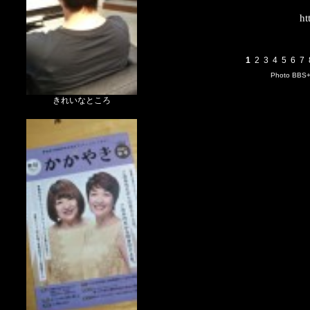
ht
1
2
3
4
5
6
7
Photo BBS
きれいなところ