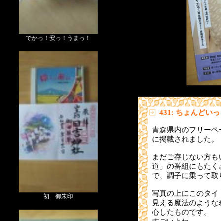
でかっ！安っ！うまっ！
431: ちょんどい
青森県内のフリーペー
に掲載されました。
まだご存じない方も
道」の番組にもたく
で、調子に乗って取
写真の上にこのタイ
初 御朱印
見える魔法のような
心したものです。