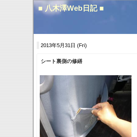
■ 八木澤Web日記 ■
2013年5月31日 (Fri)
シート裏側の修繕