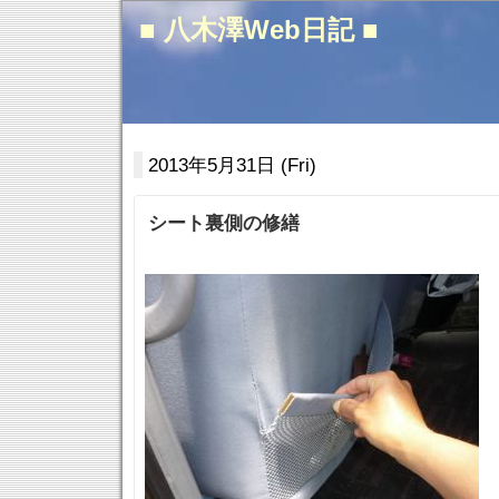
■ 八木澤Web日記 ■
2013年5月31日 (Fri)
シート裏側の修繕