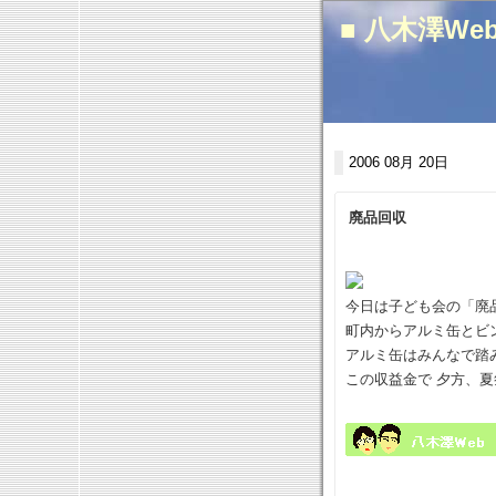
■ 八木澤We
2006 08月 20日
廃品回収
今日は子ども会の「廃
町内からアルミ缶とビ
アルミ缶はみんなで踏
この収益金で 夕方、