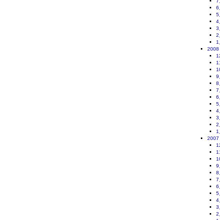
7
6
5
4
3
2
1
2008
1
1
1
9
8
7
6
5
4
3
2
1
2007
1
1
1
9
8
7
6
5
4
3
2