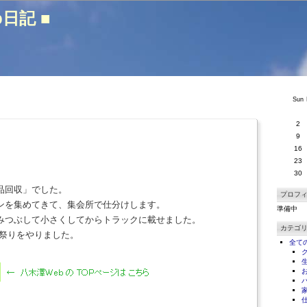
b日記 ■
Sun
2
9
16
23
30
品回収」でした。
プロフ
ンを集めてきて、集会所で仕分けします。
準備中
みつぶして小さくしてからトラックに載せました。
カテゴ
夏祭りをやりました。
全て