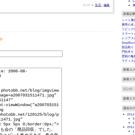
11:47 in
生活
|
編集
新着記
シート裏
携帯の卓
リビング
スマート
y.
レジアス
DropBo
部品取り
門松作り
壁紙の亀
ラティス
新着コ
新着ト
リンク
新着ト
過去ロ
2013
5
3
2012
1