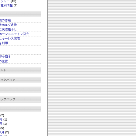
レジャー
(43)
車種別情報
(1)
事
側の修繕
上ホルダ改造
に洗濯物干し
ホーンユニット２発売
にキーレス装着
xを利用
裂を隠す
の設置
メント
ラックバック
ラックバック
グ
(2)
月
(1)
月
(1)
(5)
1月
(2)