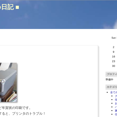
b日記 ■
Sun
2
9
16
23
30
プロフ
準備中
カテゴ
全て
ど年賀状の印刷です。
すると、プリンタのトラブル！