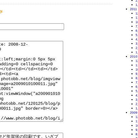
2
1
2011
y.
1
1
1
7
6
5
4
3
2
1
2010
1
1
1
9
8
7
6
5
4
3
2
1
2009
1
1
1
9
8