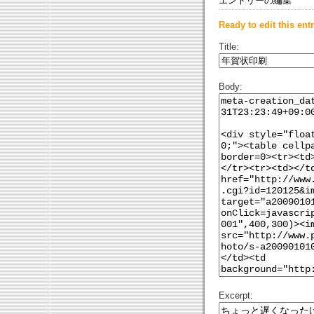
エントリーの編集
Ready to edit this entr
Title:
Body:
Excerpt: