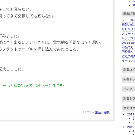
をしても直らない。
新着記
買ってきて交換しても直らない。
シート裏
携帯の卓
リビング
スマート
てみました。
レジアス
ずに全く出ないということは、電気的な問題では？と思い、
DropBo
部品取り
るフラットケーブルを押し込んでみたところ、
門松作り
壁紙の亀
ラティス
完成しました。
新着コ
新着ト
リンク
新着ト
過去ロ
23:23 in
生活
|
編集
2013
5
3
2012
1