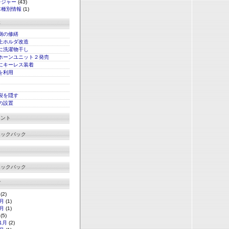
レジャー
(43)
車種別情報
(1)
事
側の修繕
上ホルダ改造
に洗濯物干し
ホーンユニット２発売
にキーレス装着
xを利用
裂を隠す
の設置
メント
ラックバック
ラックバック
グ
(2)
月
(1)
月
(1)
(5)
1月
(2)