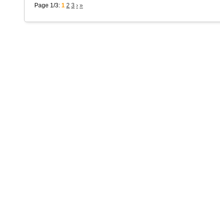
Page 1/3:
1
2
3
›
»