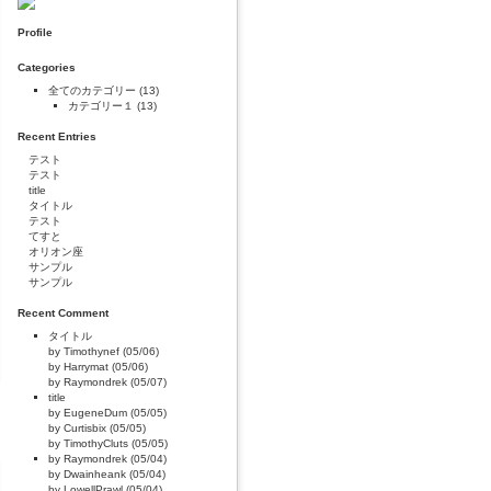
Profile
Categories
全てのカテゴリー
(13)
カテゴリー１
(13)
Recent Entries
テスト
テスト
title
タイトル
テスト
てすと
オリオン座
サンプル
サンプル
Recent Comment
タイトル
by Timothynef (05/06)
by Harrymat (05/06)
by Raymondrek (05/07)
title
by EugeneDum (05/05)
by Curtisbix (05/05)
by TimothyCluts (05/05)
by Raymondrek (05/04)
by Dwainheank (05/04)
by LowellPrawl (05/04)