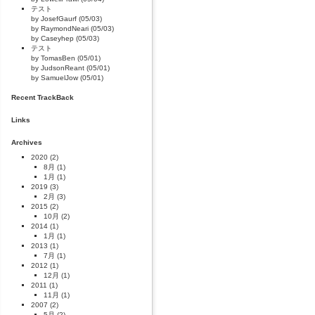
テスト
by JosefGaurf (05/03)
by RaymondNeari (05/03)
by Caseyhep (05/03)
テスト
by TomasBen (05/01)
by JudsonReant (05/01)
by SamuelJow (05/01)
Recent TrackBack
Links
Archives
2020
(2)
8月
(1)
1月
(1)
2019
(3)
2月
(3)
2015
(2)
10月
(2)
2014
(1)
1月
(1)
2013
(1)
7月
(1)
2012
(1)
12月
(1)
2011
(1)
11月
(1)
2007
(2)
5月
(2)