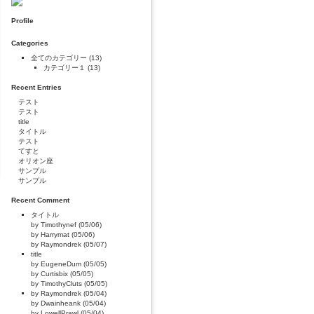
Profile
Categories
全てのカテゴリー
(13)
カテゴリー１
(13)
Recent Entries
テスト
テスト
title
タイトル
テスト
てすと
オリオン座
サンプル
サンプル
Recent Comment
タイトル
by Timothynef (05/06)
by Harrymat (05/06)
by Raymondrek (05/07)
title
by EugeneDum (05/05)
by Curtisbix (05/05)
by TimothyCluts (05/05)
by Raymondrek (05/04)
by Dwainheank (05/04)
by LowellPrawl (05/04)