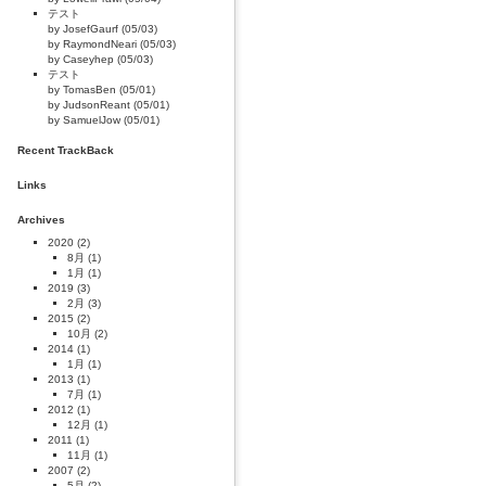
テスト
by JosefGaurf (05/03)
by RaymondNeari (05/03)
by Caseyhep (05/03)
テスト
by TomasBen (05/01)
by JudsonReant (05/01)
by SamuelJow (05/01)
Recent TrackBack
Links
Archives
2020
(2)
8月
(1)
1月
(1)
2019
(3)
2月
(3)
2015
(2)
10月
(2)
2014
(1)
1月
(1)
2013
(1)
7月
(1)
2012
(1)
12月
(1)
2011
(1)
11月
(1)
2007
(2)
5月
(2)