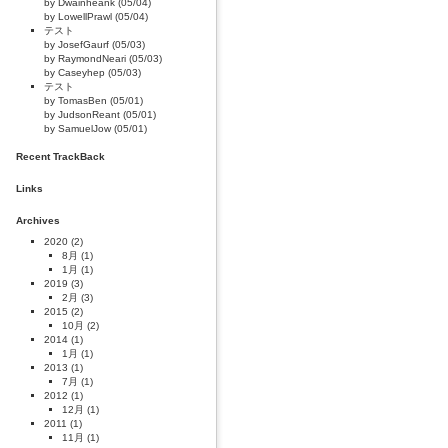
by Dwainheank (05/04)
by LowellPrawl (05/04)
テスト
by JosefGaurf (05/03)
by RaymondNeari (05/03)
by Caseyhep (05/03)
テスト
by TomasBen (05/01)
by JudsonReant (05/01)
by SamuelJow (05/01)
Recent TrackBack
Links
Archives
2020
(2)
8月
(1)
1月
(1)
2019
(3)
2月
(3)
2015
(2)
10月
(2)
2014
(1)
1月
(1)
2013
(1)
7月
(1)
2012
(1)
12月
(1)
2011
(1)
11月
(1)