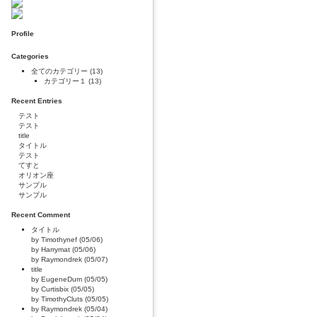
Profile
Categories
全てのカテゴリー
(13)
カテゴリー１
(13)
Recent Entries
テスト
テスト
title
タイトル
テスト
てすと
オリオン座
サンプル
サンプル
Recent Comment
タイトル
by Timothynef (05/06)
by Harrymat (05/06)
by Raymondrek (05/07)
title
by EugeneDum (05/05)
by Curtisbix (05/05)
by TimothyCluts (05/05)
by Raymondrek (05/04)