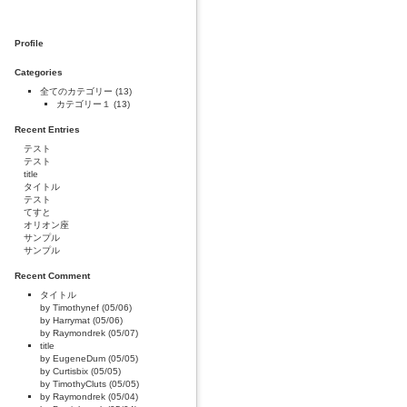
Profile
Categories
全てのカテゴリー
(13)
カテゴリー１
(13)
Recent Entries
テスト
テスト
title
タイトル
テスト
てすと
オリオン座
サンプル
サンプル
Recent Comment
タイトル
by Timothynef (05/06)
by Harrymat (05/06)
by Raymondrek (05/07)
title
by EugeneDum (05/05)
by Curtisbix (05/05)
by TimothyCluts (05/05)
by Raymondrek (05/04)