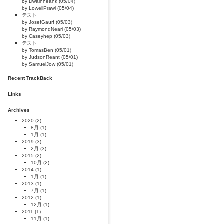
by Dwainheank (05/04)
by LowellPrawl (05/04)
テスト
by JosefGaurf (05/03)
by RaymondNeari (05/03)
by Caseyhep (05/03)
テスト
by TomasBen (05/01)
by JudsonReant (05/01)
by SamuelJow (05/01)
Recent TrackBack
Links
Archives
2020
(2)
8月
(1)
1月
(1)
2019
(3)
2月
(3)
2015
(2)
10月
(2)
2014
(1)
1月
(1)
2013
(1)
7月
(1)
2012
(1)
12月
(1)
2011
(1)
11月
(1)