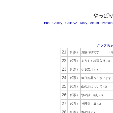
やっぱ
Bbs
Gallery
Gallery2
Diary
Album
Photolo
グラフ表
21
（0票）
お疲れ様です・・・
(1)
22
（0票）
ようやく梅雨入り
(1)
23
（0票）
小坂志川
(1)
24
（0票）
毎日お暑うございます
25
（0票）
山の水について
(1)
26
（0票）
水の話 (続)
(1)
27
（0票）
神護寺 展
(1)
28
（0票）
本の話
(1)