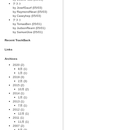
テスト
by JosefGaurf (05/03)
by RaymondNeari (05/03)
by Caseyhep (05/03)
テスト
by TomasBen (05/01)
by JudsonReant (05/01)
by SamuelJow (05/01)
Recent TrackBack
Links
Archives
2020
(2)
8月
(1)
1月
(1)
2019
(3)
2月
(3)
2015
(2)
10月
(2)
2014
(1)
1月
(1)
2013
(1)
7月
(1)
2012
(1)
12月
(1)
2011
(1)
11月
(1)
2007
(2)
5月
(2)