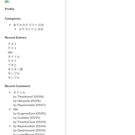
Profile
Categories
全てのカテゴリー
(13)
カテゴリー１
(13)
Recent Entries
テスト
テスト
title
タイトル
テスト
てすと
オリオン座
サンプル
サンプル
Recent Comment
タイトル
by Timothynef (05/06)
by Harrymat (05/06)
by Raymondrek (05/07)
title
by EugeneDum (05/05)
by Curtisbix (05/05)
by TimothyCluts (05/05)
by Raymondrek (05/04)
by Dwainheank (05/04)
by LowellPrawl (05/04)