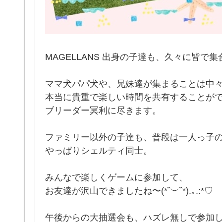
MAGELLANS 出身の子達も、久々に皆で集合
ママ犬パパ犬や、兄妹達が集まることは中
本当に貴重で楽しい時間を共有することが
ブリーダー冥利に尽きます。
ファミリー以外の子達も、普段は一人っ子
やっぱりシェルティ同士。
みんなで楽しくゲームに参加して、
お友達が沢山できましたね〜(*˘︶˘*).｡.:*♡
午後からの大抽選会も、ハズレ無しで参加