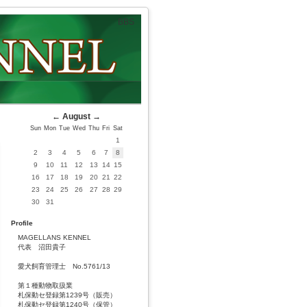
BBS
←
August
→
Sun
Mon
Tue
Wed
Thu
Fri
Sat
1
2
3
4
5
6
7
8
9
10
11
12
13
14
15
16
17
18
19
20
21
22
23
24
25
26
27
28
29
30
31
Profile
MAGELLANS KENNEL
代表 沼田貴子
愛犬飼育管理士 No.5761/13
第１種動物取扱業
札保動セ登録第1239号（販売）
札保動セ登録第1240号（保管）