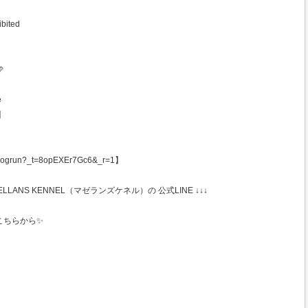
ibited

e
】
ogrun?_t=8opEXEr7Gc6&_r=1】
ANS KENNEL（マゼランズケネル）の 公式LINE ↓↓↓
こちらから✨