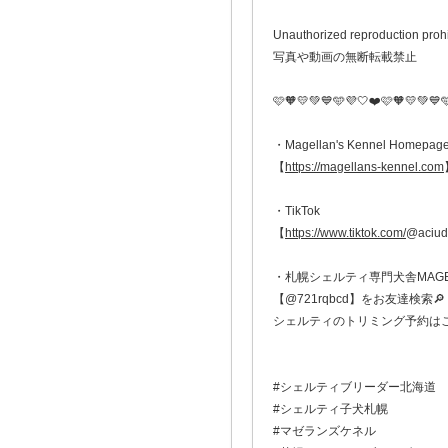
Unauthorized reproduction proh
写真や動画の無断転載禁止
🩷🧡💛💚💙🩵💜🤍❤️🩷🧡💛💚💙
・Magellan's Kennel Homepag
【
https://magellans-kennel.com
・TikTok
【
https://www.tiktok.com/
@aciud
・札幌シェルティ専門犬舎MAGELL
【@721rqbcd】をお友達検索🔎
シェルティのトリミング予約は
#シェルティブリーダー北海道
#シェルティ子犬札幌
#マゼランズケネル