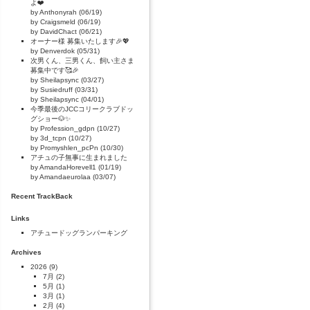
よ❤️
by Anthonyrah (06/19)
by Craigsmeld (06/19)
by DavidChact (06/21)
オーナー様 募集いたします🎉💖
by Denverdok (05/31)
次男くん、三男くん、飼い主さま
募集中です🥰🎉
by Sheilapsync (03/27)
by Susiedruff (03/31)
by Sheilapsync (04/01)
今季最後のJCCコリークラブドッ
グショー🐶✨
by Profession_gdpn (10/27)
by 3d_tcpn (10/27)
by Promyshlen_pcPn (10/30)
アチュの子無事に生まれました
by AmandaHorevell1 (01/19)
by Amandaeurolaa (03/07)
Recent TrackBack
Links
アチュードッグランパーキング
Archives
2026
(9)
7月
(2)
5月
(1)
3月
(1)
2月
(4)