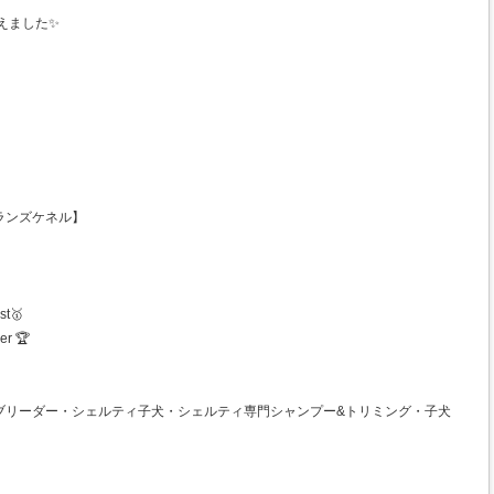
えました✨
マゼランズケネル】
st🥇
er 🏆
ブリーダー・シェルティ子犬・シェルティ専門シャンプー&トリミング・子犬