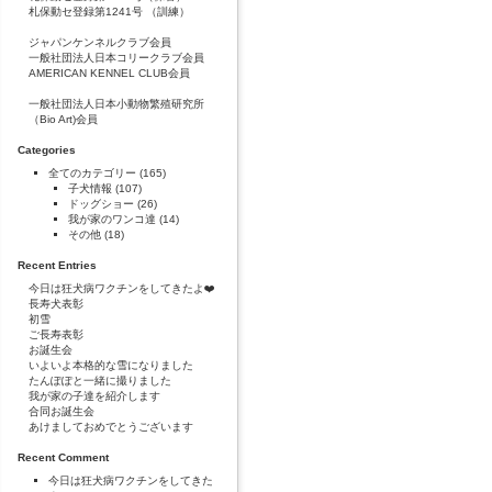
札保動セ登録第1241号 （訓練）
ジャパンケンネルクラブ会員
一般社団法人日本コリークラブ会員
AMERICAN KENNEL CLUB会員
一般社団法人日本小動物繁殖研究所
（Bio Art)会員
Categories
全てのカテゴリー
(165)
子犬情報
(107)
ドッグショー
(26)
我が家のワンコ達
(14)
その他
(18)
Recent Entries
今日は狂犬病ワクチンをしてきたよ❤️
長寿犬表彰
初雪
ご長寿表彰
お誕生会
いよいよ本格的な雪になりました
たんぽぽと一緒に撮りました
我が家の子達を紹介します
合同お誕生会
あけましておめでとうございます
Recent Comment
今日は狂犬病ワクチンをしてきた