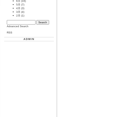
6月
(16)
5月
(7)
4月
(3)
3月
(4)
2月
(1)
Advanced Search
RSS
ADMIN