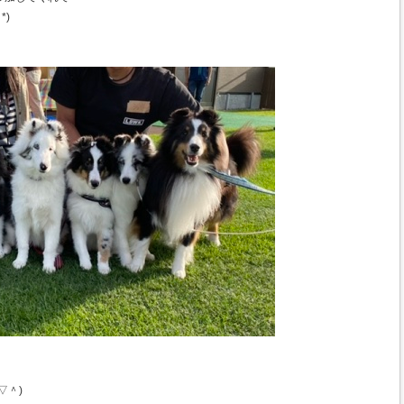
*)
▽＾)