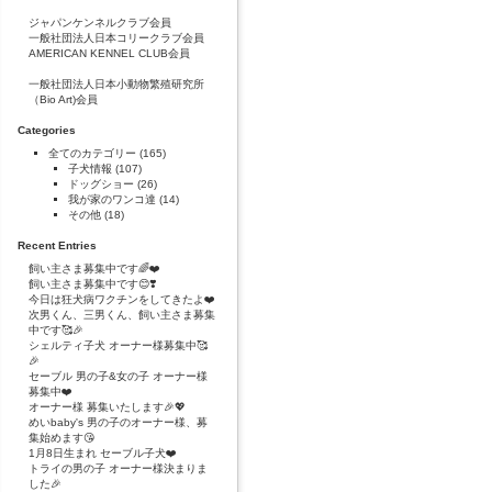
ジャパンケンネルクラブ会員
一般社団法人日本コリークラブ会員
AMERICAN KENNEL CLUB会員
一般社団法人日本小動物繁殖研究所
（Bio Art)会員
Categories
全てのカテゴリー
(165)
子犬情報
(107)
ドッグショー
(26)
我が家のワンコ達
(14)
その他
(18)
Recent Entries
飼い主さま募集中です🌈❤️
飼い主さま募集中です😊❣️
今日は狂犬病ワクチンをしてきたよ❤️
次男くん、三男くん、飼い主さま募集
中です🥰🎉
シェルティ子犬 オーナー様募集中🥰
🎉
セーブル 男の子&女の子 オーナー様
募集中❤️
オーナー様 募集いたします🎉💖
めいbaby's 男の子のオーナー様、募
集始めます😘
1月8日生まれ セーブル子犬❤️
トライの男の子 オーナー様決まりま
した🎉