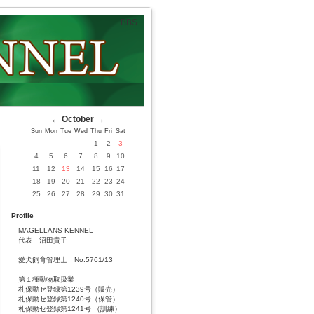
BBS
←
October
→
Sun
Mon
Tue
Wed
Thu
Fri
Sat
1
2
3
4
5
6
7
8
9
10
11
12
13
14
15
16
17
18
19
20
21
22
23
24
25
26
27
28
29
30
31
Profile
MAGELLANS KENNEL
代表 沼田貴子
愛犬飼育管理士 No.5761/13
第１種動物取扱業
札保動セ登録第1239号（販売）
札保動セ登録第1240号（保管）
札保動セ登録第1241号 （訓練）