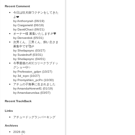
Recent Comment
今日は狂犬病ワクチンをしてきた
よ❤️
by Anthonyrah (06/19)
by Craigsmeld (06/19)
by DavidChact (06/21)
オーナー様 募集いたします🎉💖
by Denverdok (05/31)
次男くん、三男くん、飼い主さま
募集中です🥰🎉
by Sheilapsync (03/27)
by Susiedruff (03/31)
by Sheilapsync (04/01)
今季最後のJCCコリークラブドッ
グショー🐶✨
by Profession_gdpn (10/27)
by 3d_tcpn (10/27)
by Promyshlen_pcPn (10/30)
アチュの子無事に生まれました
by AmandaHorevell1 (01/19)
by Amandaeurolaa (03/07)
Recent TrackBack
Links
アチュードッグランパーキング
Archives
2026
(9)