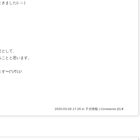
 ̇ ̵ ̇ ˶ )
犬として、
ることと思います。
(*≧∇≦)ﾉ
2020-03-29 17:26 in
子犬情報
|
Comments (0)
#