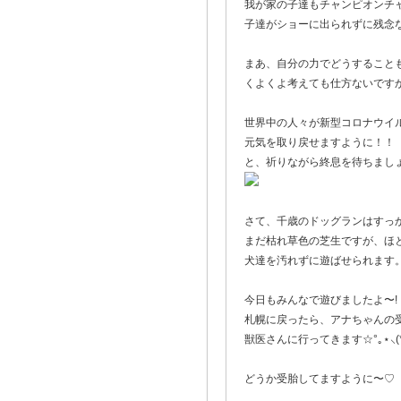
我が家の子達もチャンピオンチ
子達がショーに出られずに残念
まあ、自分の力でどうすること
くよくよ考えても仕方ないです
世界中の人々が新型コロナウイ
元気を取り戻せますように！！
と、祈りながら終息を待ちまし
さて、千歳のドッグランはすっ
まだ枯れ草色の芝生ですが、ほ
犬達を汚れずに遊ばせられます
今日もみんなで遊びましたよ〜!
札幌に戻ったら、アナちゃんの
獣医さんに行ってきます☆°｡⋆⸜(* ॑꒳
どうか受胎してますように〜♡