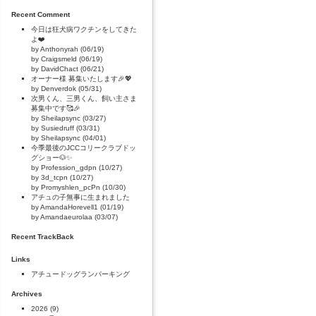
Recent Comment
今日は狂犬病ワクチンをしてきた
よ❤️
by Anthonyrah (06/19)
by Craigsmeld (06/19)
by DavidChact (06/21)
オーナー様 募集いたします🎉💖
by Denverdok (05/31)
次男くん、三男くん、飼い主さま
募集中です🥰🎉
by Sheilapsync (03/27)
by Susiedruff (03/31)
by Sheilapsync (04/01)
今季最後のJCCコリークラブドッ
グショー🐶✨
by Profession_gdpn (10/27)
by 3d_tcpn (10/27)
by Promyshlen_pcPn (10/30)
アチュの子無事に生まれました
by AmandaHorevell1 (01/19)
by Amandaeurolaa (03/07)
Recent TrackBack
Links
アチュードッグランパーキング
Archives
2026
(9)