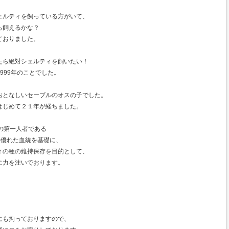
ェルティを飼っている方がいて、
ら飼えるかな？
ておりました。
たら絶対シェルティを飼いたい！
999年のことでした。
おとなしいセーブルのオスの子でした。
はじめて２１年が経ちました。
の第一人者である
生の優れた血統を基礎に、
ィの種の維持保存を目的として、
に力を注いでおります。
にも拘っておりますので、