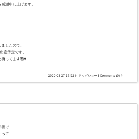
ら感謝申し上げます。
。
しましたので、
頃出産予定です。
ってます🥰❣️
2020-03-27 17:52 in
ドッグショー
|
Comments (0)
#
影響で
なって、