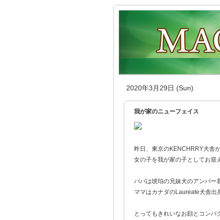
2020年3月29日 (Sun)
我が家のニューフェイス
昨日、東京のKENCHRRY犬舎
女の子を我が家の子としてお迎
パパは琥珀の兄妹犬のアンバー
ママはカナダのLaureate犬舎
とってもきれいなお顔とコンパ