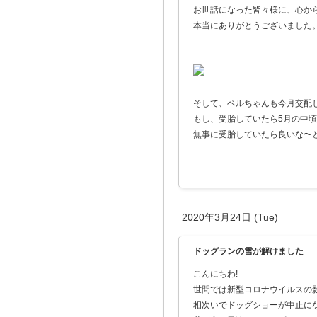
お世話になった皆々様に、心か
本当にありがとうございました
そして、ベルちゃんも今月交配
もし、受胎していたら5月の中
無事に受胎していたら良いな〜と祈
2020年3月24日 (Tue)
ドッグランの雪が解けました
こんにちわ!
世間では新型コロナウイルスの
相次いでドッグショーが中止に