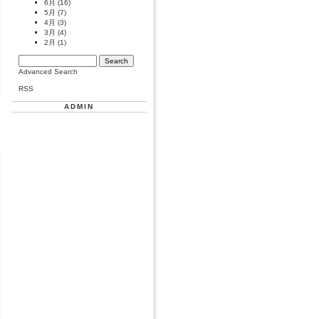
6月
(16)
5月
(7)
4月
(3)
3月
(4)
2月
(1)
Advanced Search
RSS
ADMIN