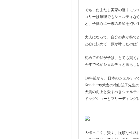
でも、たまたま実家の近くにシ
コリーは無理でもシェルティな
と、子供心に一縷の希望を抱い
大人になって、自分の家が持て
と心に決めて、夢が叶ったのは1
初めての我が子は、とても賢く
今年で私がシェルティと暮らし
14年前から、日本のシェルティ
Kencherry犬舎の檜山弘子先
犬質の向上と愛すべきシェルテ
ドッグショーとブリーディング
人懐っこく、賢く、従順な性格