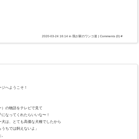
2020-03-24 16:14 in
我が家のワンコ達
|
Comments (0)
#
ージへようこそ！
ー）の物語をテレビで見て
子になってくれたらいいな〜！
ー犬は、とても高価な犬種でしたから
らうちでは飼えないよ」
た。