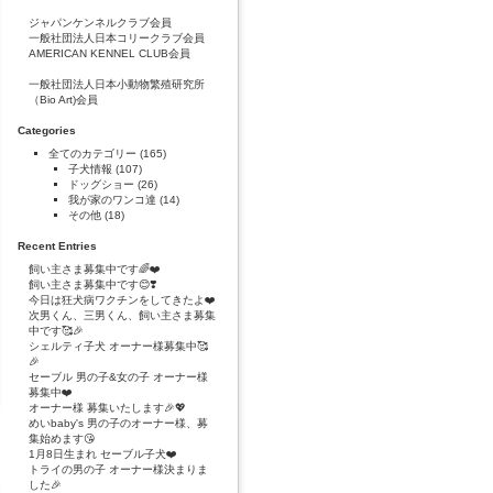
ジャパンケンネルクラブ会員
一般社団法人日本コリークラブ会員
AMERICAN KENNEL CLUB会員
一般社団法人日本小動物繁殖研究所
（Bio Art)会員
Categories
全てのカテゴリー
(165)
子犬情報
(107)
ドッグショー
(26)
我が家のワンコ達
(14)
その他
(18)
Recent Entries
飼い主さま募集中です🌈❤️
飼い主さま募集中です😊❣️
今日は狂犬病ワクチンをしてきたよ❤️
次男くん、三男くん、飼い主さま募集
中です🥰🎉
シェルティ子犬 オーナー様募集中🥰
🎉
セーブル 男の子&女の子 オーナー様
募集中❤️
オーナー様 募集いたします🎉💖
めいbaby's 男の子のオーナー様、募
集始めます😘
1月8日生まれ セーブル子犬❤️
トライの男の子 オーナー様決まりま
した🎉