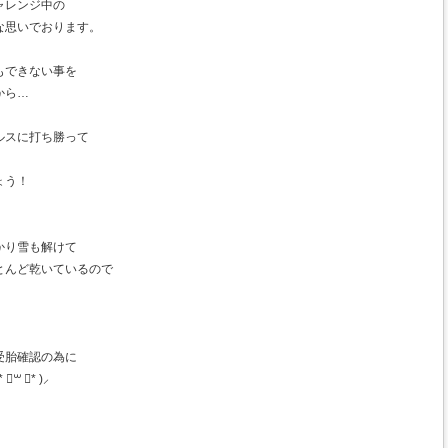
ャレンジ中の
な思いでおります。
もできない事を
から…
ルスに打ち勝って
ょう！
かり雪も解けて
とんど乾いているので
。
受胎確認の為に
 ॑* )⸝