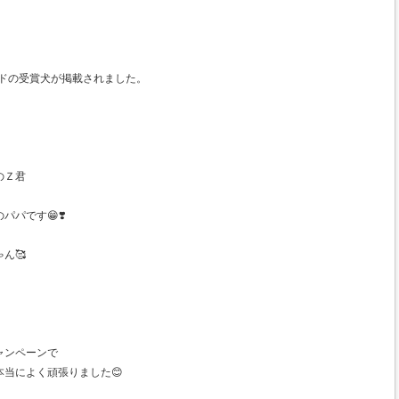
ードの受賞犬が掲載されました。
のＺ君
パです😁❣️
ん🥰
ャンペーンで
当によく頑張りました😊