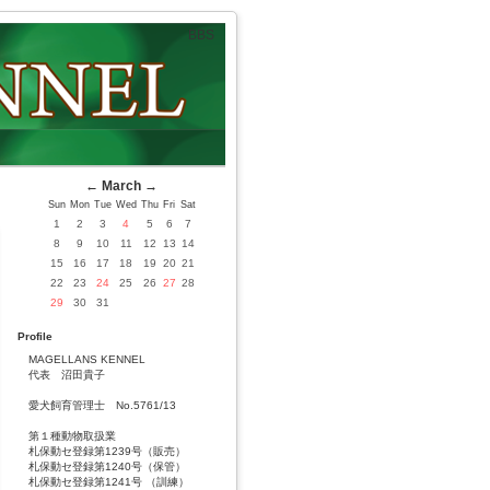
BBS
←
March
→
Sun
Mon
Tue
Wed
Thu
Fri
Sat
1
2
3
4
5
6
7
8
9
10
11
12
13
14
15
16
17
18
19
20
21
22
23
24
25
26
27
28
29
30
31
Profile
MAGELLANS KENNEL
代表 沼田貴子
愛犬飼育管理士 No.5761/13
第１種動物取扱業
札保動セ登録第1239号（販売）
札保動セ登録第1240号（保管）
札保動セ登録第1241号 （訓練）