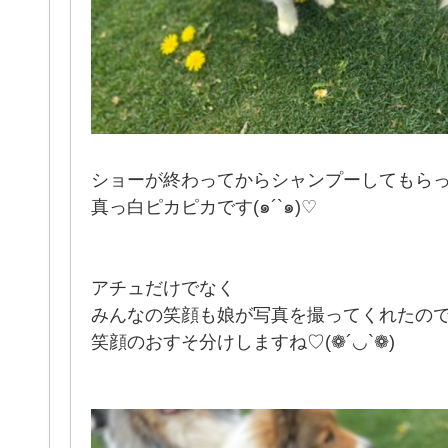
ショーが終わってからシャンプーしてもら
真っ白ピカピカです(๑´`๑)♡
アチュだけでなく
みんなの笑顔も娘が写真を撮ってくれたの
笑顔のおすそ分けしますね♡(❁´◡`❁)