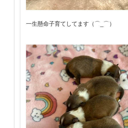
一生懸命子育てしてます（⌒_⌒）