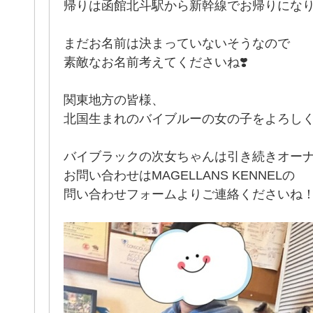
帰りは函館北斗駅から新幹線でお帰りにな
まだお名前は決まっていないそうなので
素敵なお名前考えてくださいね❣️
関東地方の皆様、
北国生まれのバイブルーの女の子をよろしくお
バイブラックの次女ちゃんは引き続きオー
お問い合わせはMAGELLANS KENNELの
問い合わせフォームよりご連絡くださいね