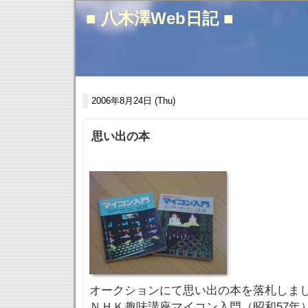
■ 八木澤Web日記 ■
2006年8月24日 (Thu)
思い出の本
オークションにて思い出の本を落札しま
ＮＨＫ趣味講座マイコン入門（昭和57年