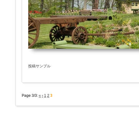
投稿サンプル
Page 3/3:
«
‹
1
2
3