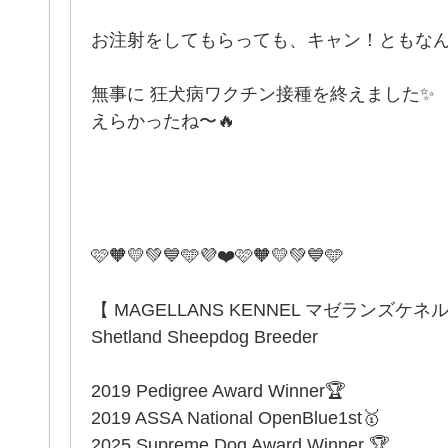
お注射をしてもらっても、キャン！ともなん
無事に 狂犬病ワクチン接種を終えました✨
えらかったね〜🔥
️🩷🧡💛💚💙🩵💜❤️🩷🧡💛💚💙🩵
【 MAGELLANS KENNEL マゼランズケネ
Shetland Sheepdog Breeder
2019 Pedigree Award Winner🏆
2019 ASSA National OpenBlue1st🥇
2025 Supreme Dog Award Winner 🏆