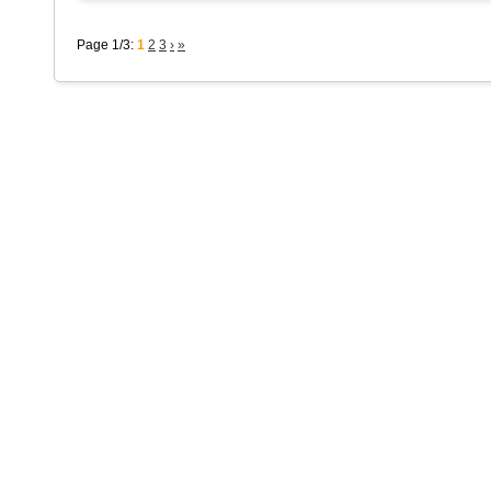
Page 1/3:
1
2
3
›
»