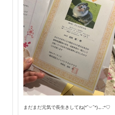
まだまだ元気で長生きしてね(*˘︶˘*).｡.:*♡