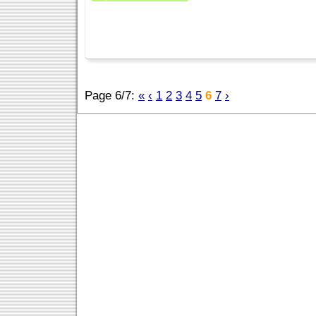
Page 6/7:
«
‹
1
2
3
4
5
6
7
›