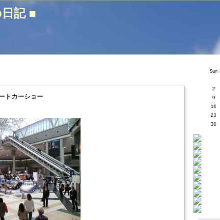
b日記 ■
Sun
2
ートカーショー
9
16
23
30