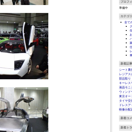
プロフ
準備中
カテゴ
全て
新着記
シート裏
レジアス
部品取り
キーレス
液晶モニ
ウィンド
東京オート
タイヤ交
ドレスア
映像分配
新着コ
新着ト