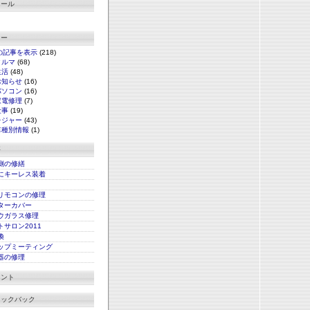
ィール
リー
の記事を表示
(218)
クルマ
(68)
生活
(48)
お知らせ
(16)
パソコン
(16)
家電修理
(7)
仕事
(19)
レジャー
(43)
車種別情報
(1)
事
側の修繕
にキーレス装着
リモコンの修理
ターカバー
ウガラス修理
サロン2011
換
ップミーティング
器の修理
メント
ラックバック