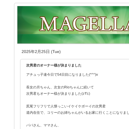
2025年2月25日 (Tue)
次男君のオーナー様が決まりました
アチュっ子達今日で54日目になりました(*^^)v
長女の月ちゃん、次女のRioちゃんに続いて
次男君もオーナー様が決まりました(≧∇≦)
尻尾フリフリで人懐っこいイケイケボーイの次男君
道内在住で、コリーのお姉ちゃんがいるお家に行くことになりま
パパさん、ママさん、