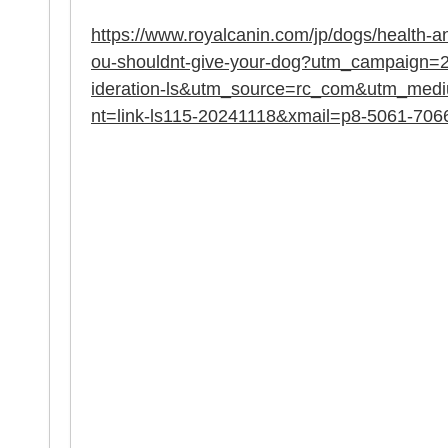
https://www.royalcanin.com/jp/dogs/health-a
ou-shouldnt-give-your-dog?utm_campaign=20
ideration-ls&utm_source=rc_com&utm_med
nt=link-ls115-20241118&xmail=p8-5061-706