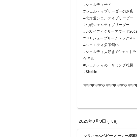
#シェルティ子犬
#シェルティブリーダーのお店
#北海道シェルティブリーダー
#札幌シェルティブリーダー
#JKCペディグリーアワード201
#JKCシュープリームドッグ202
#シェルティ多頭飼い
#シェルティ大好き #シェットラン
ケネル
#シェルティのトリミング札幌
#Sheltie
🧡💛🧡💛🧡💛🧡💛🧡💛🧡💛🧡💛
2025年9月9日 (Tue)
マリちゃんベビー オーナー様募集