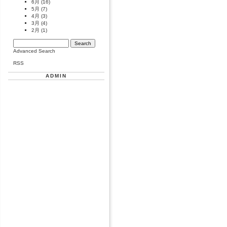
6月
(16)
5月
(7)
4月
(3)
3月
(4)
2月
(1)
Advanced Search
RSS
ADMIN