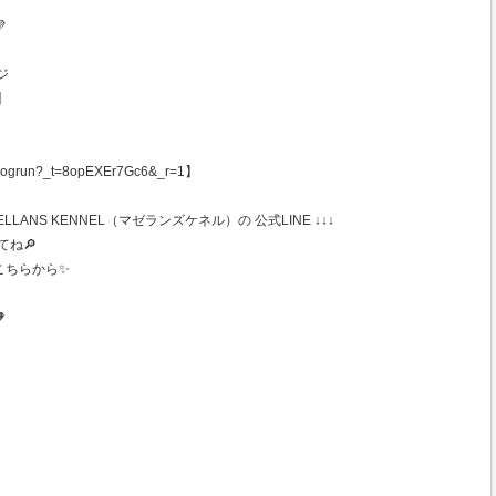

ジ
】
ogrun?_t=8opEXEr7Gc6&_r=1】
ANS KENNEL（マゼランズケネル）の 公式LINE ↓↓↓
てね🔎
こちらから✨
