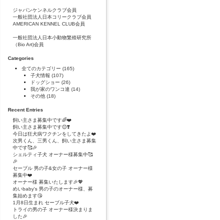
ジャパンケンネルクラブ会員
一般社団法人日本コリークラブ会員
AMERICAN KENNEL CLUB会員
一般社団法人日本小動物繁殖研究所
（Bio Art)会員
Categories
全てのカテゴリー
(165)
子犬情報
(107)
ドッグショー
(26)
我が家のワンコ達
(14)
その他
(18)
Recent Entries
飼い主さま募集中です🌈❤️
飼い主さま募集中です😊❣️
今日は狂犬病ワクチンをしてきたよ❤️
次男くん、三男くん、飼い主さま募集
中です🥰🎉
シェルティ子犬 オーナー様募集中🥰
🎉
セーブル 男の子&女の子 オーナー様
募集中❤️
オーナー様 募集いたします🎉💖
めいbaby's 男の子のオーナー様、募
集始めます😘
1月8日生まれ セーブル子犬❤️
トライの男の子 オーナー様決まりま
した🎉