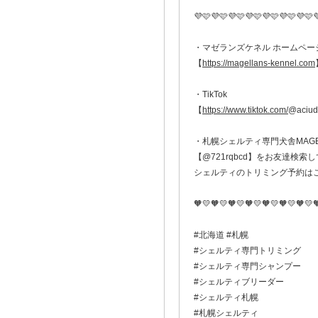
💜🩷💜🩷💜🩷💜🩷💜🩷💜🩷💜🩷
・マゼランズケネル ホームペー
【
https://magellans-kennel.com
・TikTok
【
https://www.tiktok.com/
@aciud
・札幌シェルティ専門犬舎MAGELL
【@721rqbcd】をお友達検索し
シェルティのトリミング予約は
🧡💛🧡💛🧡💛🧡💛🧡💛🧡💛🧡💛
#北海道 #札幌
#シェルティ専門トリミング
#シェルティ専門シャンプー
#シェルティブリーダー
#シェルティ札幌
#札幌シェルティ