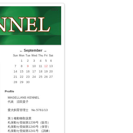
BBS
←
September
→
Sun
Mon
Tue
Wed
Thu
Fri
Sat
1
2
3
4
5
6
7
8
9
10
11
12
13
14
15
16
17
18
19
20
21
22
23
24
25
26
27
28
29
30
Profile
MAGELLANS KENNEL
代表 沼田貴子
愛犬飼育管理士 No.5761/13
第１種動物取扱業
札保動セ登録第1239号（販売）
札保動セ登録第1240号（保管）
札保動セ登録第1241号 （訓練）