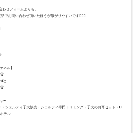
合わせフォームよりも、
で お電話でお問い合わせ頂いたほうが繋がりやすいです🙋🏻‍♀️
️

ンズケネル】
🏆
st🥇
🏆
ng〜
ー・シェルティ子犬販売・シェルティ専門トリミング・子犬のお耳セット・D
トホテル