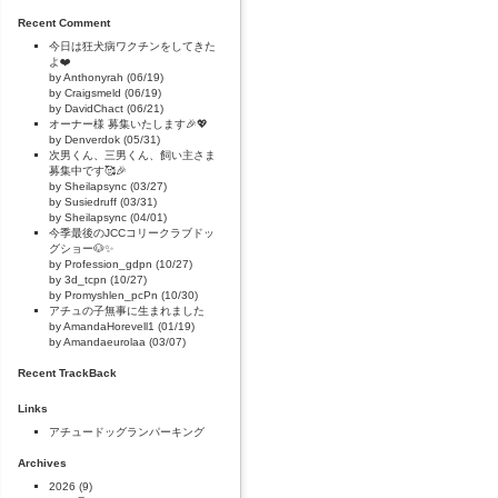
Recent Comment
今日は狂犬病ワクチンをしてきた
よ❤️
by Anthonyrah (06/19)
by Craigsmeld (06/19)
by DavidChact (06/21)
オーナー様 募集いたします🎉💖
by Denverdok (05/31)
次男くん、三男くん、飼い主さま
募集中です🥰🎉
by Sheilapsync (03/27)
by Susiedruff (03/31)
by Sheilapsync (04/01)
今季最後のJCCコリークラブドッ
グショー🐶✨
by Profession_gdpn (10/27)
by 3d_tcpn (10/27)
by Promyshlen_pcPn (10/30)
アチュの子無事に生まれました
by AmandaHorevell1 (01/19)
by Amandaeurolaa (03/07)
Recent TrackBack
Links
アチュードッグランパーキング
Archives
2026
(9)