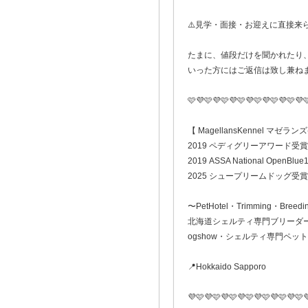
⚠️見学・面接・お迎えに直接来
たまに、値段だけを聞かれたり
いった方にはご返信は致し兼ね
🩷💜🩷💜🩷💜🩷💜🩷💜🩷💜🩷💜
【 MagellansKennel マゼラ
2019 ペディグリーアワード受賞
2019 ASSA National OpenBlue1
2025 シュープリームドッグ受賞
〜PetHotel・Trimming・Breedi
北海道シェルティ専門ブリーダ
ogshow・シェルティ専門ペッ
📍Hokkaido Sapporo
💜🩷💜🩷💜🩷💜🩷💜🩷💜🩷💜🩷