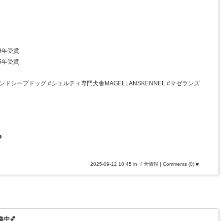
9年受賞
5年受賞
ドシープドッグ #シェルティ専門犬舎MAGELLANSKENNEL #マゼランズ

2025-09-12 10:45 in
子犬情報
|
Comments (0)
#
中💕