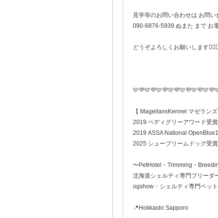
見学等のお問い合わせは お問い
090-6876-5939 ぬまた ま
どうぞよろしくお願いします🙇🏻‍♀
🩷💜🩷💜🩷💜🩷💜🩷💜🩷💜🩷💜
【 MagellansKennel マゼラ
2019 ペディグリーアワード受賞
2019 ASSA National OpenBlue1
2025 シュープリームドッグ受賞
〜PetHotel・Trimming・Breedi
北海道シェルティ専門ブリーダ
ogshow・シェルティ専門ペッ
📍Hokkaido Sapporo