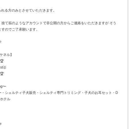
られる方のみとさせていただきます。
、捨て垢のようなアカウントで非公開の方からご連絡をいただきますが そう
ますのでご了承願います。

ンズケネル】
🏆
st🥇
🏆
ng〜
ー・シェルティ子犬販売・シェルティ専門トリミング・子犬のお耳セット・D
トホテル
