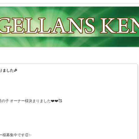
りました🎉
子 オーナー様決まりました❤️❤️🥰
ー様募集中です👏✨