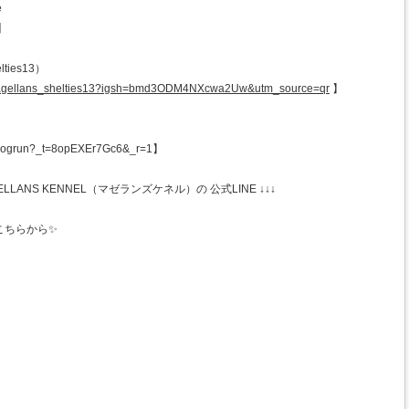
e
】
lties13）
/magellans_shelties13?igsh=bmd3ODM4NXcwa2Uw&utm_source=qr
】
ogrun?_t=8opEXEr7Gc6&_r=1】
ANS KENNEL（マゼランズケネル）の 公式LINE ↓↓↓
こちらから✨