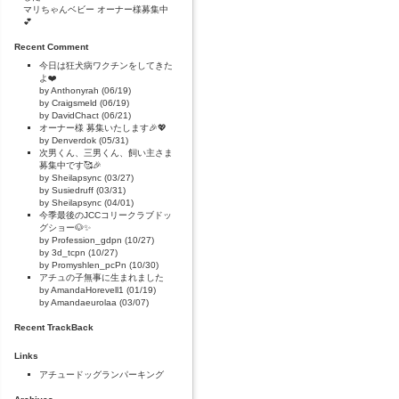
マリちゃんベビー オーナー様募集中
💕
Recent Comment
今日は狂犬病ワクチンをしてきた
よ❤️
by Anthonyrah (06/19)
by Craigsmeld (06/19)
by DavidChact (06/21)
オーナー様 募集いたします🎉💖
by Denverdok (05/31)
次男くん、三男くん、飼い主さま
募集中です🥰🎉
by Sheilapsync (03/27)
by Susiedruff (03/31)
by Sheilapsync (04/01)
今季最後のJCCコリークラブドッ
グショー🐶✨
by Profession_gdpn (10/27)
by 3d_tcpn (10/27)
by Promyshlen_pcPn (10/30)
アチュの子無事に生まれました
by AmandaHorevell1 (01/19)
by Amandaeurolaa (03/07)
Recent TrackBack
Links
アチュードッグランパーキング