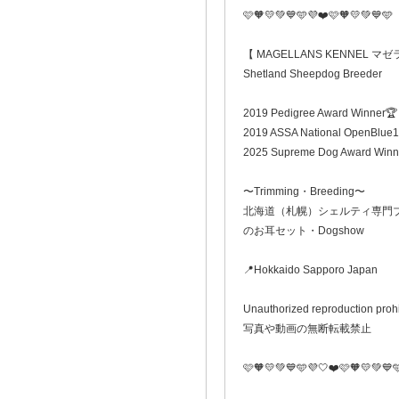
️🩷🧡💛💚💙🩵💜❤️🩷🧡💛💚💙🩵
【 MAGELLANS KENNEL 
Shetland Sheepdog Breeder
2019 Pedigree Award Winner🏆
2019 ASSA National OpenBlue1
2025 Supreme Dog Award Winn
〜Trimming・Breeding〜
北海道（札幌）シェルティ専門
のお耳セット・Dogshow
📍Hokkaido Sapporo Japan
Unauthorized reproduction proh
写真や動画の無断転載禁止
🩷🧡💛💚💙🩵💜🤍❤️🩷🧡💛💚💙