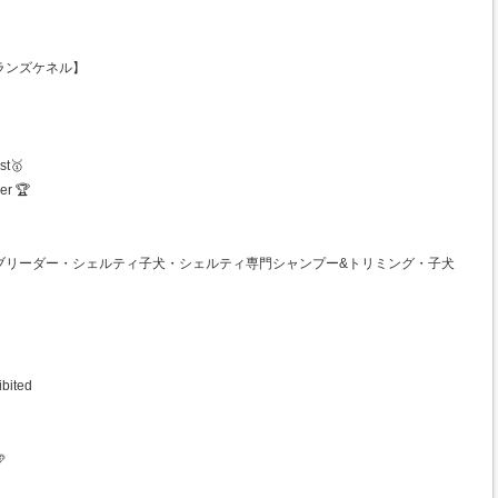
マゼランズケネル】
st🥇
er 🏆
ブリーダー・シェルティ子犬・シェルティ専門シャンプー&トリミング・子犬
ibited
