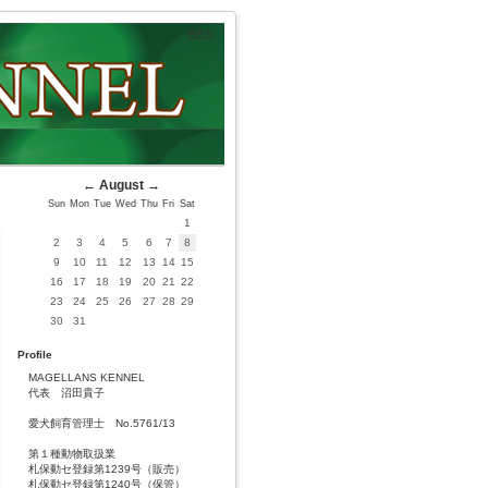
BBS
←
August
→
Sun
Mon
Tue
Wed
Thu
Fri
Sat
1
2
3
4
5
6
7
8
9
10
11
12
13
14
15
16
17
18
19
20
21
22
23
24
25
26
27
28
29
30
31
Profile
MAGELLANS KENNEL
代表 沼田貴子
愛犬飼育管理士 No.5761/13
第１種動物取扱業
札保動セ登録第1239号（販売）
札保動セ登録第1240号（保管）