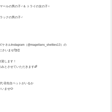
ルーマールの男の子♂＆ トライの女の子♀
ブラックの男の子♂
nstagram（@magellans_shelties13）の
さいませ🥰👏
歓迎します！
みとさせていただきます🌈
年代 ④先住ペットがいるか
いませ🐶