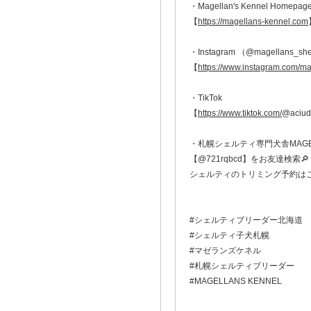
・Magellan's Kennel Homepag
【
https://magellans-kennel.com
・Instagram （@magellans_she
【
https://www.instagram.com
・TikTok
【
https://www.tiktok.com/
@aciud
・札幌シェルティ専門犬舎MAGELL
【@721rqbcd】をお友達検索🔎
シェルティのトリミング予約は
#シェルティブリーダー北海道
#シェルティ子犬札幌
#マゼランズケネル
#札幌シェルティブリーダー
#MAGELLANS KENNEL