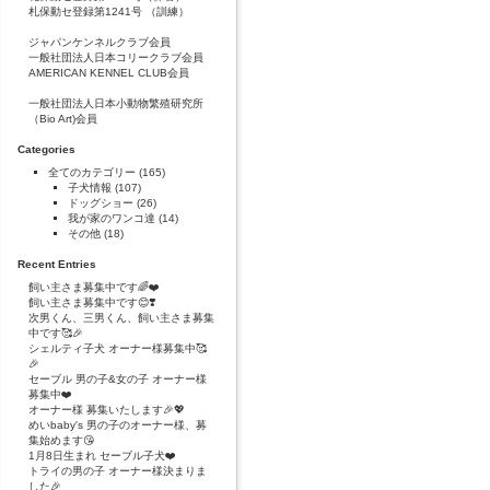
札保動セ登録第1241号 （訓練）
ジャパンケンネルクラブ会員
一般社団法人日本コリークラブ会員
AMERICAN KENNEL CLUB会員
一般社団法人日本小動物繁殖研究所
（Bio Art)会員
Categories
全てのカテゴリー
(165)
子犬情報
(107)
ドッグショー
(26)
我が家のワンコ達
(14)
その他
(18)
Recent Entries
飼い主さま募集中です🌈❤️
飼い主さま募集中です😊❣️
次男くん、三男くん、飼い主さま募集
中です🥰🎉
シェルティ子犬 オーナー様募集中🥰
🎉
セーブル 男の子&女の子 オーナー様
募集中❤️
オーナー様 募集いたします🎉💖
めいbaby's 男の子のオーナー様、募
集始めます😘
1月8日生まれ セーブル子犬❤️
トライの男の子 オーナー様決まりま
した🎉