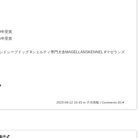
9年受賞
5年受賞
ドシープドッグ #シェルティ専門犬舎MAGELLANSKENNEL #マゼランズ

2025-09-12 10:45 in
子犬情報
|
Comments (0)
#
中💕