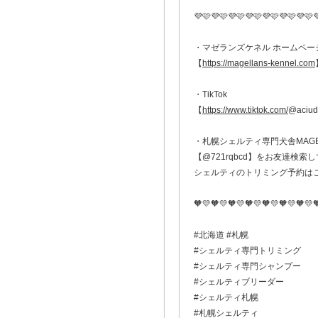
💜🩷💜🩷💜🩷💜🩷💜🩷💜🩷💜🩷
・マゼランズケネル ホームペー
【
https://magellans-kennel.com
・TikTok
【
https://www.tiktok.com/
@aciud
・札幌シェルティ専門犬舎MAGELL
【@721rqbcd】をお友達検索し
シェルティのトリミング予約は
🧡💛🧡💛🧡💛🧡💛🧡💛🧡💛🧡💛
#北海道 #札幌
#シェルティ専門トリミング
#シェルティ専門シャンプー
#シェルティブリーダー
#シェルティ札幌
#札幌シェルティ