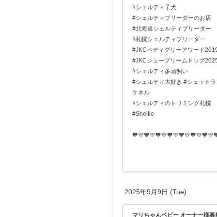
#シェルティ子犬
#シェルティブリーダーのお店
#北海道シェルティブリーダー
#札幌シェルティブリーダー
#JKCペディグリーアワード201
#JKCシュープリームドッグ202
#シェルティ多頭飼い
#シェルティ大好き #シェットラン
ケネル
#シェルティのトリミング札幌
#Sheltie
🧡💛🧡💛🧡💛🧡💛🧡💛🧡💛🧡💛
2025年9月9日 (Tue)
マリちゃんベビー オーナー様募集