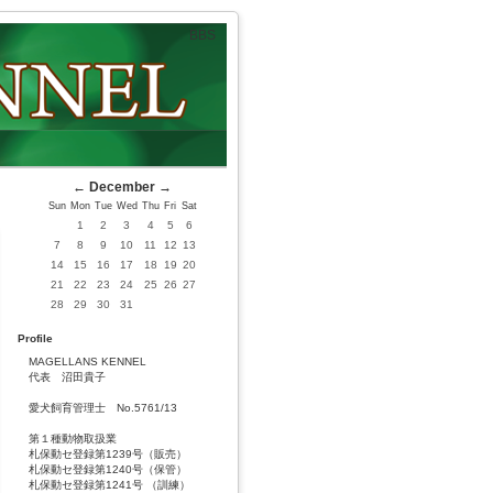
BBS
←
December
→
Sun
Mon
Tue
Wed
Thu
Fri
Sat
1
2
3
4
5
6
7
8
9
10
11
12
13
14
15
16
17
18
19
20
21
22
23
24
25
26
27
28
29
30
31
Profile
MAGELLANS KENNEL
代表 沼田貴子
愛犬飼育管理士 No.5761/13
第１種動物取扱業
札保動セ登録第1239号（販売）
札保動セ登録第1240号（保管）
札保動セ登録第1241号 （訓練）