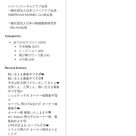
ジャパンケンネルクラブ会員
一般社団法人日本コリークラブ会員
AMERICAN KENNEL CLUB会員
一般社団法人日本小動物繁殖研究所
（Bio Art)会員
Categories
全てのカテゴリー
(165)
子犬情報
(107)
ドッグショー
(26)
我が家のワンコ達
(14)
その他
(18)
Recent Entries
飼い主さま募集中です🌈❤️
飼い主さま募集中です😊❣️
今日は狂犬病ワクチンをしてきたよ❤️
次男くん、三男くん、飼い主さま募集
中です🥰🎉
シェルティ子犬 オーナー様募集中🥰
🎉
セーブル 男の子&女の子 オーナー様
募集中❤️
オーナー様 募集いたします🎉💖
めいbaby's 男の子のオーナー様、募
集始めます😘
1月8日生まれ セーブル子犬❤️
トライの男の子 オーナー様決まりま
した🎉