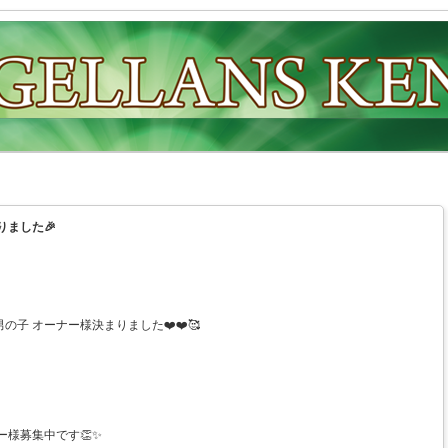
りました🎉
子 オーナー様決まりました❤️❤️🥰
ー様募集中です👏✨