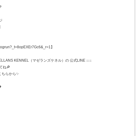

ジ
】
ogrun?_t=8opEXEr7Gc6&_r=1】
ANS KENNEL（マゼランズケネル）の 公式LINE ↓↓↓
てね🔎
こちらから✨
