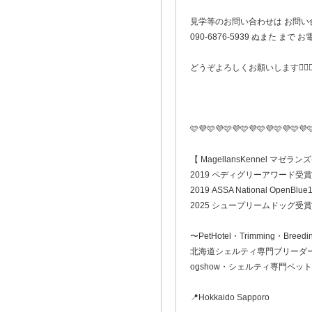
見学等のお問い合わせは お問い
090-6876-5939 ぬまた ま
どうぞよろしくお願いします🙇🏻‍♀
🩷💜🩷💜🩷💜🩷💜🩷💜🩷💜🩷💜
【 MagellansKennel マゼラ
2019 ペディグリーアワード受賞
2019 ASSA National OpenBlue1
2025 シュープリームドッグ受賞
〜PetHotel・Trimming・Breedi
北海道シェルティ専門ブリーダ
ogshow・シェルティ専門ペッ
📍Hokkaido Sapporo