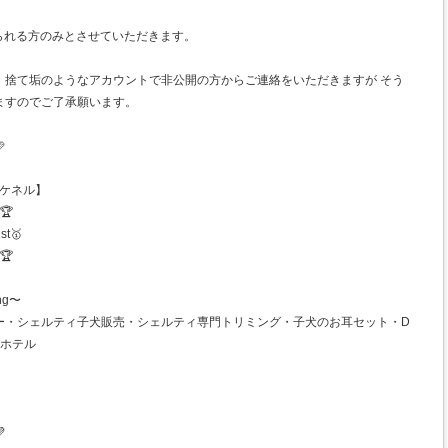
られる方のみとさせていただきます。
、捨て垢のようなアカウントで非公開の方からご連絡をいただきますが そう
ますのでご了承願います。

ンズケネル】
🏆
st🥇
🏆
ng〜
ー・シェルティ子犬販売・シェルティ専門トリミング・子犬のお耳セット・D
トホテル
