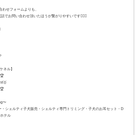
合わせフォームよりも、
で お電話でお問い合わせ頂いたほうが繋がりやすいです🙋🏻‍♀️
️

ンズケネル】
🏆
st🥇
🏆
ng〜
ー・シェルティ子犬販売・シェルティ専門トリミング・子犬のお耳セット・D
トホテル