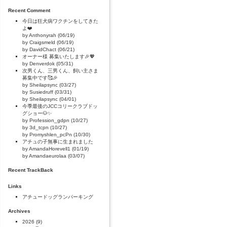
Recent Comment
今日は狂犬病ワクチンをしてきた
よ❤️
by Anthonyrah (06/19)
by Craigsmeld (06/19)
by DavidChact (06/21)
オーナー様 募集いたします🎉💖
by Denverdok (05/31)
次男くん、三男くん、飼い主さま
募集中です🥰🎉
by Sheilapsync (03/27)
by Susiedruff (03/31)
by Sheilapsync (04/01)
今季最後のJCCコリークラブドッ
グショー🐶✨
by Profession_gdpn (10/27)
by 3d_tcpn (10/27)
by Promyshlen_pcPn (10/30)
アチュの子無事に生まれました
by AmandaHorevell1 (01/19)
by Amandaeurolaa (03/07)
Recent TrackBack
Links
アチュードッグランパーキング
Archives
2026
(9)