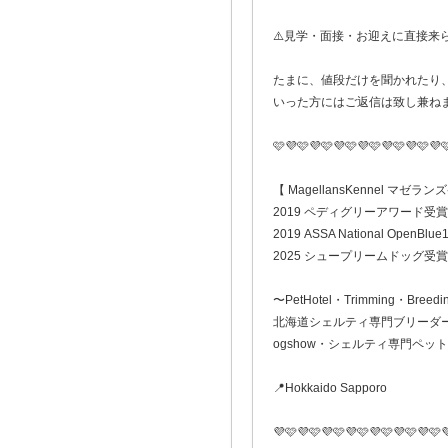
⚠️見学・面接・お迎えに直接来
たまに、値段だけを聞かれたり
いった方にはご返信は致し兼ね
🩷💜🩷💜🩷💜🩷💜🩷💜🩷💜🩷💜
【 MagellansKennel マゼラ
2019 ペディグリーアワード受賞
2019 ASSA National OpenBlue1
2025 シュープリームドッグ受賞
〜PetHotel・Trimming・Breedi
北海道シェルティ専門ブリーダ
ogshow・シェルティ専門ペッ
📍Hokkaido Sapporo
💜🩷💜🩷💜🩷💜🩷💜🩷💜🩷💜🩷