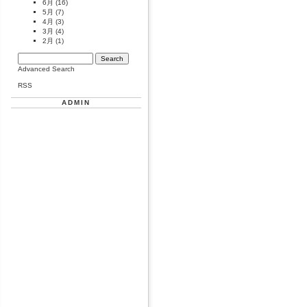
6月
(16)
5月
(7)
4月
(3)
3月
(4)
2月
(1)
Advanced Search
RSS
ADMIN