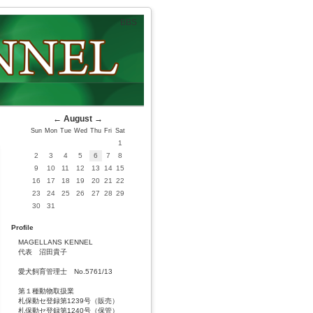
BBS
←
August
→
Sun
Mon
Tue
Wed
Thu
Fri
Sat
1
2
3
4
5
6
7
8
9
10
11
12
13
14
15
16
17
18
19
20
21
22
23
24
25
26
27
28
29
30
31
Profile
MAGELLANS KENNEL
代表 沼田貴子
愛犬飼育管理士 No.5761/13
第１種動物取扱業
札保動セ登録第1239号（販売）
札保動セ登録第1240号（保管）