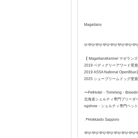
Magellans
🩷💜🩷💜🩷💜🩷💜🩷💜🩷💜🩷💜
【 MagellansKennel マゼラ
2019 ペディグリーアワード受賞
2019 ASSA National OpenBlue1
2025 シュープリームドッグ受賞
〜PetHotel・Trimming・Breedi
北海道シェルティ専門ブリーダ
ogshow・シェルティ専門ペッ
📍Hokkaido Sapporo
💜🩷💜🩷💜🩷💜🩷💜🩷💜🩷💜🩷