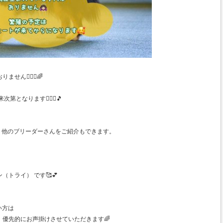
ん🙇🏻‍♀️🌈
となります🙋🏻‍♀️🎵
、他のブリーダーさんをご紹介もできます。
トライ） です🥰💕
い方は
優先的にお声掛けさせていただきます🌈