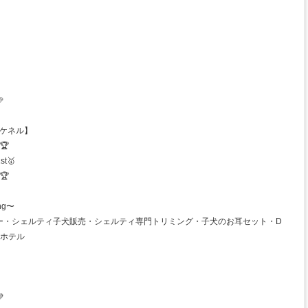

ンズケネル】
🏆
st🥇
🏆
ng〜
ー・シェルティ子犬販売・シェルティ専門トリミング・子犬のお耳セット・D
トホテル
