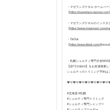
・マゼランズケネル ホームペー
【
https://magellans-kennel.com
・マゼランズケネルのインスタ
【
https://www.instagram.com
・TikTok
【
https://www.tiktok.com/
@aciud
・札幌シェルティ専門犬舎MAGELL
【@721rqbcd】をお友達検索し
シェルティのトリミング予約は
🧡💛🧡💛🧡💛🧡💛🧡💛🧡💛🧡💛
#北海道 #札幌
#シェルティ専門トリミング
#シェルティ専門シャンプー
#シェルティブリーダー