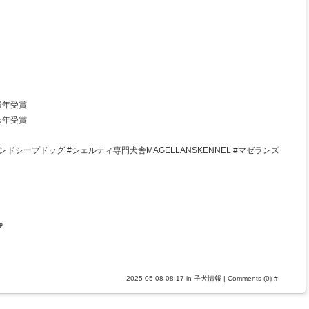
9年受賞
5年受賞
ドシープドッグ #シェルティ専門犬舎MAGELLANSKENNEL #マゼランズ

2025-05-08 08:17 in
子犬情報
|
Comments (0)
#