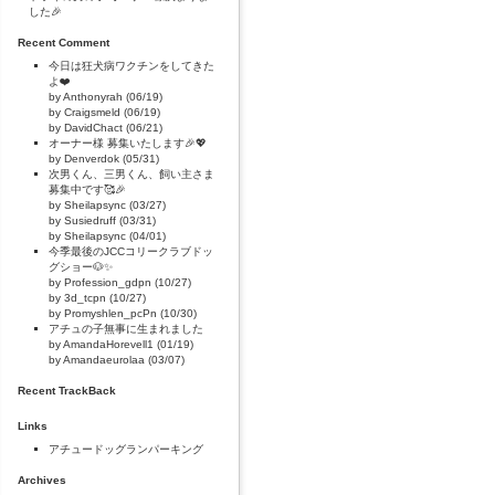
した🎉
Recent Comment
今日は狂犬病ワクチンをしてきた
よ❤️
by Anthonyrah (06/19)
by Craigsmeld (06/19)
by DavidChact (06/21)
オーナー様 募集いたします🎉💖
by Denverdok (05/31)
次男くん、三男くん、飼い主さま
募集中です🥰🎉
by Sheilapsync (03/27)
by Susiedruff (03/31)
by Sheilapsync (04/01)
今季最後のJCCコリークラブドッ
グショー🐶✨
by Profession_gdpn (10/27)
by 3d_tcpn (10/27)
by Promyshlen_pcPn (10/30)
アチュの子無事に生まれました
by AmandaHorevell1 (01/19)
by Amandaeurolaa (03/07)
Recent TrackBack
Links
アチュードッグランパーキング
Archives