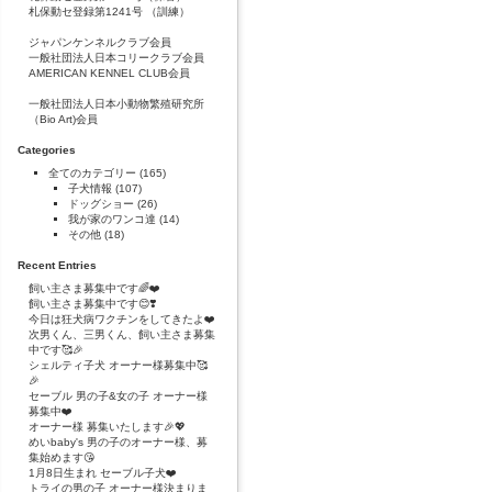
札保動セ登録第1241号 （訓練）
ジャパンケンネルクラブ会員
一般社団法人日本コリークラブ会員
AMERICAN KENNEL CLUB会員
一般社団法人日本小動物繁殖研究所
（Bio Art)会員
Categories
全てのカテゴリー
(165)
子犬情報
(107)
ドッグショー
(26)
我が家のワンコ達
(14)
その他
(18)
Recent Entries
飼い主さま募集中です🌈❤️
飼い主さま募集中です😊❣️
今日は狂犬病ワクチンをしてきたよ❤️
次男くん、三男くん、飼い主さま募集
中です🥰🎉
シェルティ子犬 オーナー様募集中🥰
🎉
セーブル 男の子&女の子 オーナー様
募集中❤️
オーナー様 募集いたします🎉💖
めいbaby's 男の子のオーナー様、募
集始めます😘
1月8日生まれ セーブル子犬❤️
トライの男の子 オーナー様決まりま