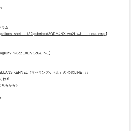
ジ
】
グラム
/magellans_shelties13?igsh=bmd3ODM4NXcwa2Uw&utm_source=qr
】
ogrun?_t=8opEXEr7Gc6&_r=1】
ANS KENNEL（マゼランズケネル）の 公式LINE ↓↓↓
てね🔎
こちらから✨
