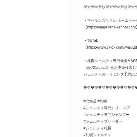
💜🩷💜🩷💜🩷💜🩷💜🩷💜🩷💜🩷
・マゼランズケネル ホームペー
【
https://magellans-kennel.com
・TikTok
【
https://www.tiktok.com/
@aciud
・札幌シェルティ専門犬舎MAGELL
【@721rqbcd】をお友達検索し
シェルティのトリミング予約は
🧡💛🧡💛🧡💛🧡💛🧡💛🧡💛🧡💛
#北海道 #札幌
#シェルティ専門トリミング
#シェルティ専門シャンプー
#シェルティブリーダー
#シェルティ札幌
#札幌シェルティ