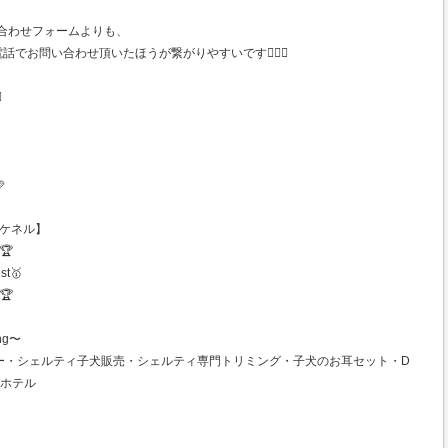
合わせフォームよりも、
で お電話でお問い合わせ頂いたほうが繋がりやすいです🙋🏻‍♀️
️

ンズケネル】
🏆
st🥇
🏆
ng〜
ー・シェルティ子犬販売・シェルティ専門トリミング・子犬のお耳セット・D
トホテル