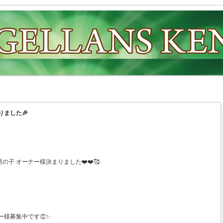
りました🎉
子 オーナー様決まりました❤️❤️🥰
ー様募集中です👏✨