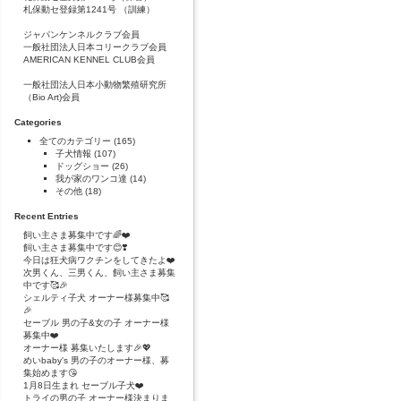
札保動セ登録第1241号 （訓練）
ジャパンケンネルクラブ会員
一般社団法人日本コリークラブ会員
AMERICAN KENNEL CLUB会員
一般社団法人日本小動物繁殖研究所
（Bio Art)会員
Categories
全てのカテゴリー
(165)
子犬情報
(107)
ドッグショー
(26)
我が家のワンコ達
(14)
その他
(18)
Recent Entries
飼い主さま募集中です🌈❤️
飼い主さま募集中です😊❣️
今日は狂犬病ワクチンをしてきたよ❤️
次男くん、三男くん、飼い主さま募集
中です🥰🎉
シェルティ子犬 オーナー様募集中🥰
🎉
セーブル 男の子&女の子 オーナー様
募集中❤️
オーナー様 募集いたします🎉💖
めいbaby's 男の子のオーナー様、募
集始めます😘
1月8日生まれ セーブル子犬❤️
トライの男の子 オーナー様決まりま