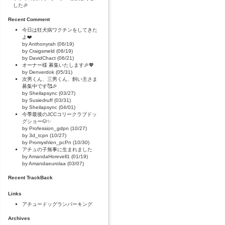
した🎉
Recent Comment
今日は狂犬病ワクチンをしてきた
よ❤️
by Anthonyrah (06/19)
by Craigsmeld (06/19)
by DavidChact (06/21)
オーナー様 募集いたします🎉💖
by Denverdok (05/31)
次男くん、三男くん、飼い主さま
募集中です🥰🎉
by Sheilapsync (03/27)
by Susiedruff (03/31)
by Sheilapsync (04/01)
今季最後のJCCコリークラブドッ
グショー🐶✨
by Profession_gdpn (10/27)
by 3d_tcpn (10/27)
by Promyshlen_pcPn (10/30)
アチュの子無事に生まれました
by AmandaHorevell1 (01/19)
by Amandaeurolaa (03/07)
Recent TrackBack
Links
アチュードッグランパーキング
Archives