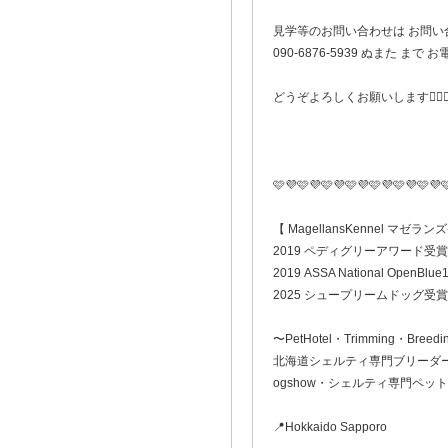
見学等のお問い合わせは お問い
090-6876-5939 ぬまた ま
どうぞよろしくお願いします🙇🏻‍♀
🩷💜🩷💜🩷💜🩷💜🩷💜🩷💜🩷💜
【 MagellansKennel マゼラ
2019 ペディグリーアワード受賞
2019 ASSA National OpenBlue1
2025 シュープリームドッグ受賞
〜PetHotel・Trimming・Breedi
北海道シェルティ専門ブリーダ
ogshow・シェルティ専門ペッ
📍Hokkaido Sapporo