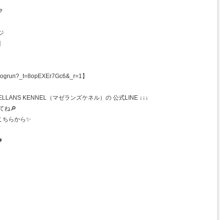

ジ
】
ogrun?_t=8opEXEr7Gc6&_r=1】
ANS KENNEL（マゼランズケネル）の 公式LINE ↓↓↓
てね🔎
こちらから✨
