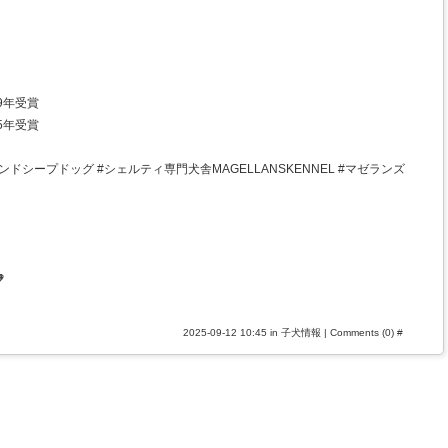
9年受賞
5年受賞
ドシープドッグ #シェルティ専門犬舎MAGELLANSKENNEL #マゼランズ

2025-09-12 10:45 in
子犬情報
|
Comments (0)
#