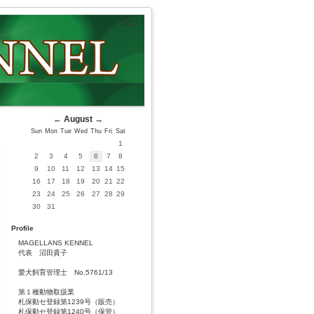
BBS
←
August
→
Sun
Mon
Tue
Wed
Thu
Fri
Sat
1
2
3
4
5
6
7
8
9
10
11
12
13
14
15
16
17
18
19
20
21
22
23
24
25
26
27
28
29
30
31
Profile
MAGELLANS KENNEL
代表 沼田貴子
愛犬飼育管理士 No.5761/13
第１種動物取扱業
札保動セ登録第1239号（販売）
札保動セ登録第1240号（保管）