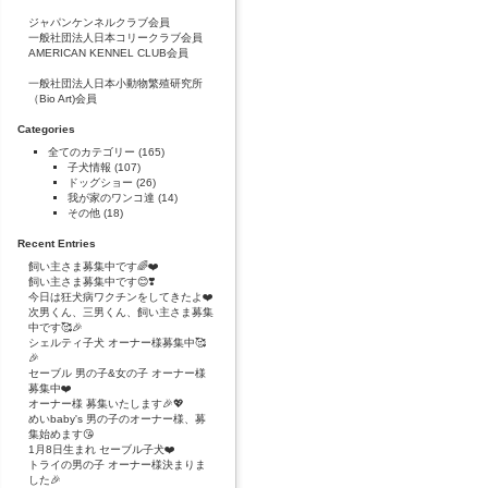
ジャパンケンネルクラブ会員
一般社団法人日本コリークラブ会員
AMERICAN KENNEL CLUB会員
一般社団法人日本小動物繁殖研究所
（Bio Art)会員
Categories
全てのカテゴリー
(165)
子犬情報
(107)
ドッグショー
(26)
我が家のワンコ達
(14)
その他
(18)
Recent Entries
飼い主さま募集中です🌈❤️
飼い主さま募集中です😊❣️
今日は狂犬病ワクチンをしてきたよ❤️
次男くん、三男くん、飼い主さま募集
中です🥰🎉
シェルティ子犬 オーナー様募集中🥰
🎉
セーブル 男の子&女の子 オーナー様
募集中❤️
オーナー様 募集いたします🎉💖
めいbaby's 男の子のオーナー様、募
集始めます😘
1月8日生まれ セーブル子犬❤️
トライの男の子 オーナー様決まりま
した🎉