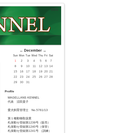
BBS
←
December
→
Sun
Mon
Tue
Wed
Thu
Fri
Sat
1
2
3
4
5
6
7
8
9
10
11
12
13
14
15
16
17
18
19
20
21
22
23
24
25
26
27
28
29
30
31
Profile
MAGELLANS KENNEL
代表 沼田貴子
愛犬飼育管理士 No.5761/13
第１種動物取扱業
札保動セ登録第1239号（販売）
札保動セ登録第1240号（保管）
札保動セ登録第1241号 （訓練）