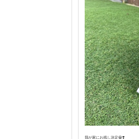
我が家にお残し決定😁❣️