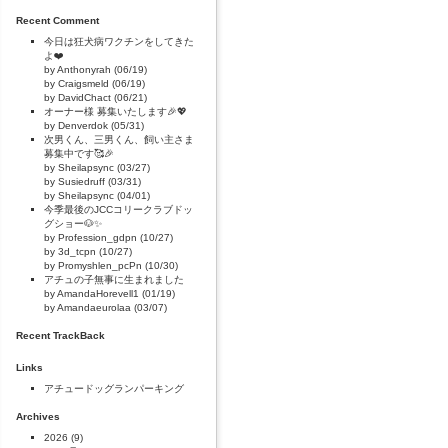
Recent Comment
今日は狂犬病ワクチンをしてきた
よ❤️
by Anthonyrah (06/19)
by Craigsmeld (06/19)
by DavidChact (06/21)
オーナー様 募集いたします🎉💖
by Denverdok (05/31)
次男くん、三男くん、飼い主さま
募集中です🥰🎉
by Sheilapsync (03/27)
by Susiedruff (03/31)
by Sheilapsync (04/01)
今季最後のJCCコリークラブドッ
グショー🐶✨
by Profession_gdpn (10/27)
by 3d_tcpn (10/27)
by Promyshlen_pcPn (10/30)
アチュの子無事に生まれました
by AmandaHorevell1 (01/19)
by Amandaeurolaa (03/07)
Recent TrackBack
Links
アチュードッグランパーキング
Archives
2026
(9)