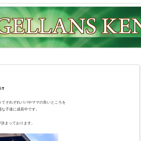
❣️
きてそれぞれパパやママの良いところを
麗な子達に成長中です。
が決まっております。