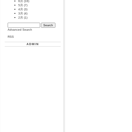
6月
(16)
5月
(7)
4月
(3)
3月
(4)
2月
(1)
Advanced Search
RSS
ADMIN