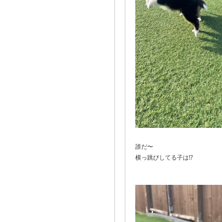
誰だ〜
横っ跳びしてる子は⁉️