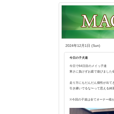
2024年12月1日 (Sun)
今日の子犬達
今日で64日目のメイっ子達
寒さに負けずお庭で遊びました😆
走り方にもだんだん個性が出て
引き継いでるな〜って思える綺
※今回の子達は全てオーナー様