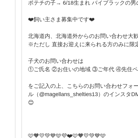
ポテチの子→ 6/18生まれ バイブラックの男
❤️飼い主さま募集中です❤️
北海道内、北海道外からのお問い合わせ大歓
※ただし 直接お迎えに来られる方のみに限
子犬のお問い合わせは
①ご氏名 ②お住いの地域 ③ご年代 ④先住
をご記入の上、こちらのお問い合わせフォ
ル（@magellans_shelties13）のイ
😊
️🩷🧡💛💚💙🩵💜❤️🩷🧡💛💚💙🩵