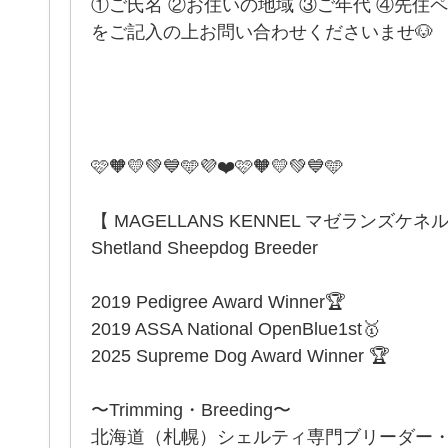
①ご氏名 ②お住いの地域 ③ご年代 ④先住
をご記入の上お問い合わせくださいませ🐶
️🩷🧡💛💚💙🩵💜❤️🩷🧡💛💚💙🩵
【 MAGELLANS KENNEL マゼランズケネ
Shetland Sheepdog Breeder
2019 Pedigree Award Winner🏆
2019 ASSA National OpenBlue1st🥇
2025 Supreme Dog Award Winner 🏆
〜Trimming・Breeding〜
北海道（札幌）シェルティ専門ブリーダー