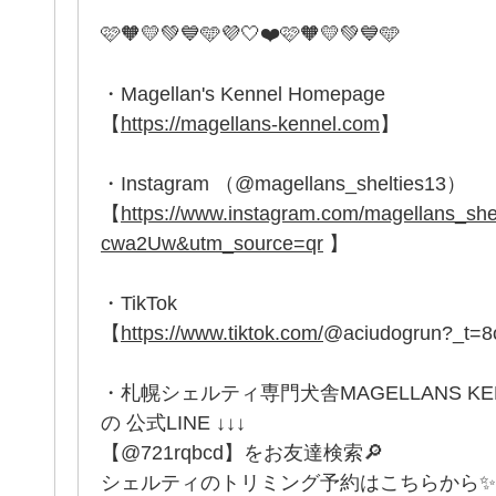
🩷🧡💛💚💙🩵💜🤍❤️🩷🧡💛💚💙🩵
・Magellan's Kennel Homepage
【
https://magellans-kennel.com
】
・Instagram （@magellans_shelties13）
【
https://www.instagram.com/magellans_
cwa2Uw&utm_source=qr
】
・TikTok
【
https://www.tiktok.com/
@aciudogrun?_t=
・札幌シェルティ専門犬舎MAGELLANS K
の 公式LINE ↓↓↓
【@721rqbcd】をお友達検索🔎
シェルティのトリミング予約はこちらから✨