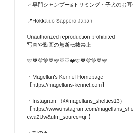
ィ専門シャンプー&トリミング・子犬のお耳セッ
📍Hokkaido Sapporo Japan
Unauthorized reproduction prohibited
写真や動画の無断転載禁止
🩷🧡💛💚💙🩵💜🤍❤️🩷🧡💛💚💙🩵
・Magellan's Kennel Homepage
【
https://magellans-kennel.com
】
・Instagram （@magellans_shelties13）
【
https://www.instagram.com/magellans_
cwa2Uw&utm_source=qr
】
・TikTok