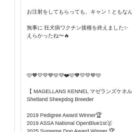
お注射をしてもらっても、キャン！ともなん
無事に 狂犬病ワクチン接種を終えました✨
えらかったね〜🔥
️🩷🧡💛💚💙🩵💜❤️🩷🧡💛💚💙🩵
【 MAGELLANS KENNEL マゼランズケネ
Shetland Sheepdog Breeder
2019 Pedigree Award Winner🏆
2019 ASSA National OpenBlue1st🥇
2025 Supreme Dog Award Winner 🏆