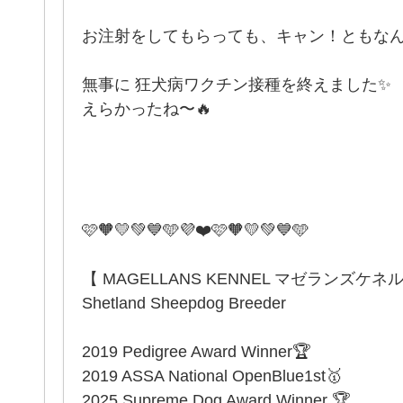
お注射をしてもらっても、キャン！ともなん
無事に 狂犬病ワクチン接種を終えました✨
えらかったね〜🔥
️🩷🧡💛💚💙🩵💜❤️🩷🧡💛💚💙🩵
【 MAGELLANS KENNEL マゼランズケネ
Shetland Sheepdog Breeder
2019 Pedigree Award Winner🏆
2019 ASSA National OpenBlue1st🥇
2025 Supreme Dog Award Winner 🏆