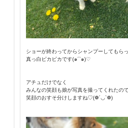
ショーが終わってからシャンプーしてもら
真っ白ピカピカです(๑´`๑)♡
アチュだけでなく
みんなの笑顔も娘が写真を撮ってくれたの
笑顔のおすそ分けしますね♡(❁´◡`❁)