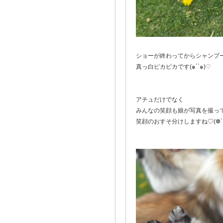
ショーが終わってからシャンプ
真っ白ピカピカです(๑´`๑)♡
アチュだけでなく
みんなの笑顔も娘が写真を撮っ
笑顔のおすそ分けしますね♡(❁´◡