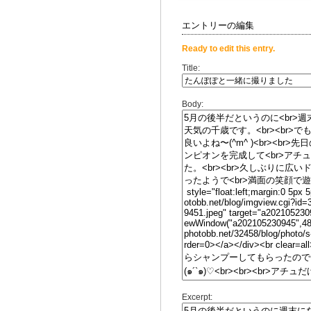
エントリーの編集
Ready to edit this entry.
Title:
Body:
Excerpt: