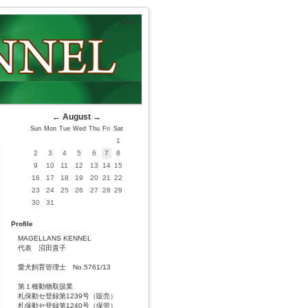
BBS
←
August
→
Sun
Mon
Tue
Wed
Thu
Fri
Sat
1
2
3
4
5
6
7
8
9
10
11
12
13
14
15
16
17
18
19
20
21
22
23
24
25
26
27
28
29
30
31
Profile
MAGELLANS KENNEL
代表 沼田貴子
愛犬飼育管理士 No.5761/13
第１種動物取扱業
札保動セ登録第1239号（販売）
札保動セ登録第1240号（保管）