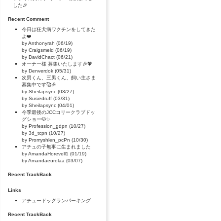
した🎉
Recent Comment
今日は狂犬病ワクチンをしてきた
よ❤️
by Anthonyrah (06/19)
by Craigsmeld (06/19)
by DavidChact (06/21)
オーナー様 募集いたします🎉💖
by Denverdok (05/31)
次男くん、三男くん、飼い主さま
募集中です🥰🎉
by Sheilapsync (03/27)
by Susiedruff (03/31)
by Sheilapsync (04/01)
今季最後のJCCコリークラブドッ
グショー🐶✨
by Profession_gdpn (10/27)
by 3d_tcpn (10/27)
by Promyshlen_pcPn (10/30)
アチュの子無事に生まれました
by AmandaHorevell1 (01/19)
by Amandaeurolaa (03/07)
Recent TrackBack
Links
アチュードッグランパーキング
Recent TrackBack