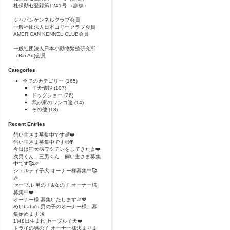
札保動セ登録第1241号 （訓練）
ジャパンケンネルクラブ会員
一般社団法人日本コリークラブ会員
AMERICAN KENNEL CLUB会員
一般社団法人日本小動物繁殖研究所
（Bio Art)会員
Categories
全てのカテゴリー
(165)
子犬情報
(107)
ドッグショー
(26)
我が家のワンコ達
(14)
その他
(18)
Recent Entries
飼い主さま募集中です🌈❤️
飼い主さま募集中です😊❣️
今日は狂犬病ワクチンをしてきたよ❤️
次男くん、三男くん、飼い主さま募集
中です🥰🎉
シェルティ子犬 オーナー様募集中🥰
🎉
セーブル 男の子&女の子 オーナー様
募集中❤️
オーナー様 募集いたします🎉💖
めいbaby's 男の子のオーナー様、募
集始めます😘
1月8日生まれ セーブル子犬❤️
トライの男の子 オーナー様決まりま