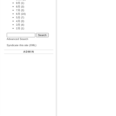
9月
(1)
8月
(3)
7月
(3)
6月
(16)
5月
(7)
4月
(3)
3月
(4)
2月
(1)
Advanced Search
Syndicate this site (XML)
ADMIN