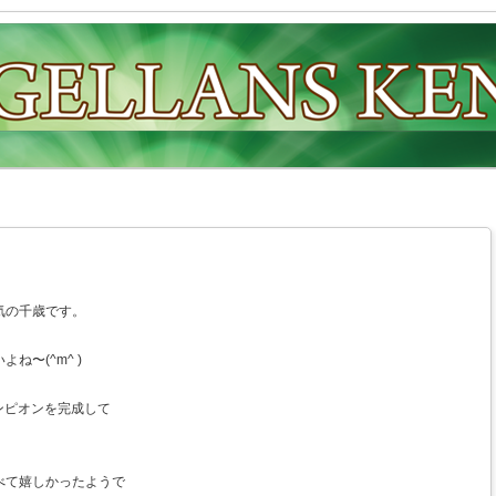
気の千歳です。
ね〜(^m^ )
ンピオンを完成して
。
べて嬉しかったようで