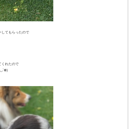
ーしてもらったので
てくれたので
`❁)