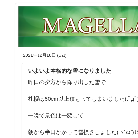
2021年12月18日 (Sat)
いよいよ本格的な雪になりました
昨日の夕方から降り出した雪で
札幌は50cm以上積もってしまいました(;ﾟдﾟ
一晩で景色は一変して
朝から半日かかって雪掻きしました(ヽ´ω`)ﾓﾂ