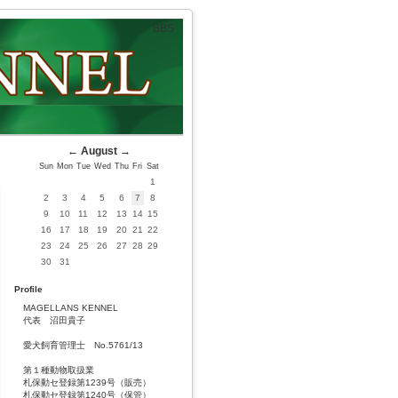
BBS
←
August
→
Sun
Mon
Tue
Wed
Thu
Fri
Sat
1
2
3
4
5
6
7
8
9
10
11
12
13
14
15
16
17
18
19
20
21
22
23
24
25
26
27
28
29
30
31
Profile
MAGELLANS KENNEL
代表 沼田貴子
愛犬飼育管理士 No.5761/13
第１種動物取扱業
札保動セ登録第1239号（販売）
札保動セ登録第1240号（保管）