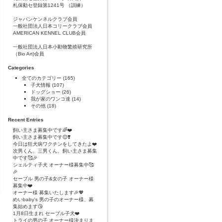
札保動セ登録第1241号 （訓練）
ジャパンケンネルクラブ会員
一般社団法人日本コリークラブ会員
AMERICAN KENNEL CLUB会員
一般社団法人日本小動物繁殖研究所
（Bio Art)会員
Categories
全てのカテゴリー
(165)
子犬情報
(107)
ドッグショー
(26)
我が家のワンコ達
(14)
その他
(18)
Recent Entries
飼い主さま募集中です🌈❤️
飼い主さま募集中です😊❣️
今日は狂犬病ワクチンをしてきたよ❤️
次男くん、三男くん、飼い主さま募集
中です🥰🎉
シェルティ子犬 オーナー様募集中🥰
🎉
セーブル 男の子&女の子 オーナー様
募集中❤️
オーナー様 募集いたします🎉💖
めいbaby's 男の子のオーナー様、募
集始めます😘
1月8日生まれ セーブル子犬❤️
トライの男の子 オーナー様決まりま