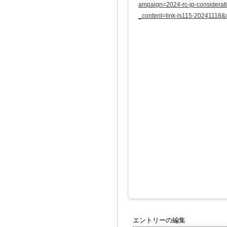
ampaign=2024-rc-jp-considera
_content=link-ls115-20241118
エントリーの編集