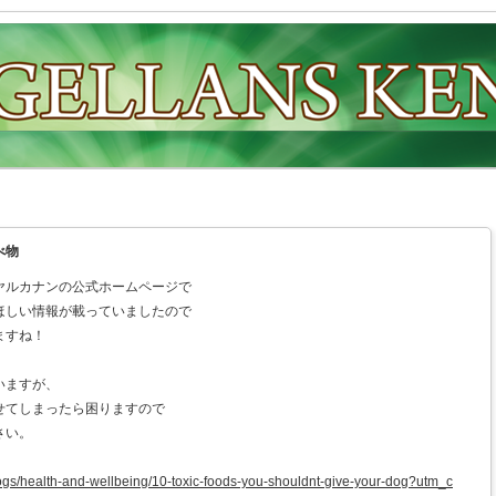
べ物
ヤルカナンの公式ホームページで
ほしい情報が載っていましたので
ますね！
いますが、
せてしまったら困りますので
さい。
dogs/health-and-wellbeing/10-toxic-foods-you-shouldnt-give-your-dog?utm_c