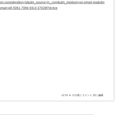
tion-consideration-ls&utm_source=rc_com&utm_medium=po-email-ma&utm
&xmail=p8-5061-7066-93c3-37028f7dc4ce
12:51 in
その他
|
コメント (0)
|
編集