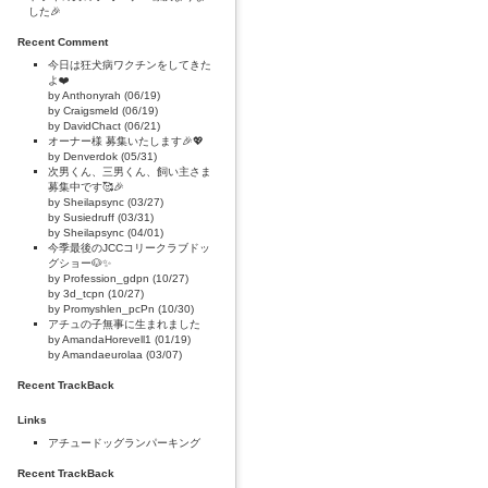
した🎉
Recent Comment
今日は狂犬病ワクチンをしてきた
よ❤️
by Anthonyrah (06/19)
by Craigsmeld (06/19)
by DavidChact (06/21)
オーナー様 募集いたします🎉💖
by Denverdok (05/31)
次男くん、三男くん、飼い主さま
募集中です🥰🎉
by Sheilapsync (03/27)
by Susiedruff (03/31)
by Sheilapsync (04/01)
今季最後のJCCコリークラブドッ
グショー🐶✨
by Profession_gdpn (10/27)
by 3d_tcpn (10/27)
by Promyshlen_pcPn (10/30)
アチュの子無事に生まれました
by AmandaHorevell1 (01/19)
by Amandaeurolaa (03/07)
Recent TrackBack
Links
アチュードッグランパーキング
Recent TrackBack