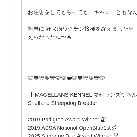
お注射をしてもらっても、キャン！ともなん
無事に 狂犬病ワクチン接種を終えました✨
えらかったね〜🔥
️🩷🧡💛💚💙🩵💜❤️🩷🧡💛💚💙🩵
【 MAGELLANS KENNEL マゼランズケネ
Shetland Sheepdog Breeder
2019 Pedigree Award Winner🏆
2019 ASSA National OpenBlue1st🥇
2025 Supreme Dog Award Winner 🏆