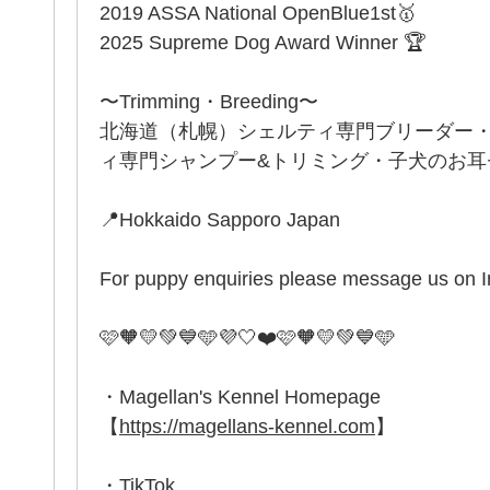
2019 ASSA National OpenBlue1st🥇
2025 Supreme Dog Award Winner 🏆
〜Trimming・Breeding〜
北海道（札幌）シェルティ専門ブリーダー
ィ専門シャンプー&トリミング・子犬のお耳セッ
📍Hokkaido Sapporo Japan
For puppy enquiries please message us on 
🩷🧡💛💚💙🩵💜🤍❤️🩷🧡💛💚💙🩵
・Magellan's Kennel Homepage
【
https://magellans-kennel.com
】
・TikTok