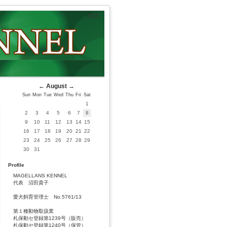
BBS
←
August
→
Sun
Mon
Tue
Wed
Thu
Fri
Sat
1
2
3
4
5
6
7
8
9
10
11
12
13
14
15
16
17
18
19
20
21
22
23
24
25
26
27
28
29
30
31
Profile
MAGELLANS KENNEL
代表 沼田貴子
愛犬飼育管理士 No.5761/13
第１種動物取扱業
札保動セ登録第1239号（販売）
札保動セ登録第1240号（保管）