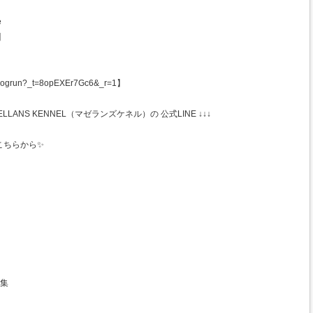
e
】
ogrun?_t=8opEXEr7Gc6&_r=1】
ANS KENNEL（マゼランズケネル）の 公式LINE ↓↓↓
こちらから✨
募集