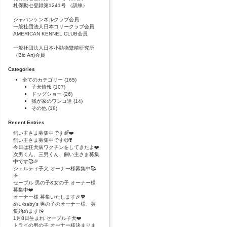
札保動セ登録第1241号 （訓練）
ジャパンケンネルクラブ会員
一般社団法人日本コリークラブ会員
AMERICAN KENNEL CLUB会員
一般社団法人日本小動物繁殖研究所
（Bio Art)会員
Categories
全てのカテゴリー
(165)
子犬情報
(107)
ドッグショー
(26)
我が家のワンコ達
(14)
その他
(18)
Recent Entries
飼い主さま募集中です🌈❤️
飼い主さま募集中です😊❣️
今日は狂犬病ワクチンをしてきたよ❤️
次男くん、三男くん、飼い主さま募集
中です🥰🎉
シェルティ子犬 オーナー様募集中🥰
🎉
セーブル 男の子&女の子 オーナー様
募集中❤️
オーナー様 募集いたします🎉💖
めいbaby's 男の子のオーナー様、募
集始めます😘
1月8日生まれ セーブル子犬❤️
トライの男の子 オーナー様決まりま