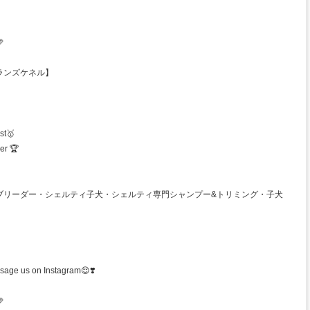

マゼランズケネル】
st🥇
er 🏆
ブリーダー・シェルティ子犬・シェルティ専門シャンプー&トリミング・子犬
sage us on Instagram😌❣️
