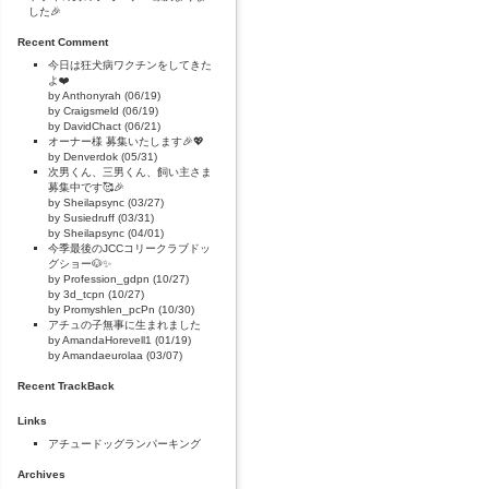
した🎉
Recent Comment
今日は狂犬病ワクチンをしてきた
よ❤️
by Anthonyrah (06/19)
by Craigsmeld (06/19)
by DavidChact (06/21)
オーナー様 募集いたします🎉💖
by Denverdok (05/31)
次男くん、三男くん、飼い主さま
募集中です🥰🎉
by Sheilapsync (03/27)
by Susiedruff (03/31)
by Sheilapsync (04/01)
今季最後のJCCコリークラブドッ
グショー🐶✨
by Profession_gdpn (10/27)
by 3d_tcpn (10/27)
by Promyshlen_pcPn (10/30)
アチュの子無事に生まれました
by AmandaHorevell1 (01/19)
by Amandaeurolaa (03/07)
Recent TrackBack
Links
アチュードッグランパーキング
Archives