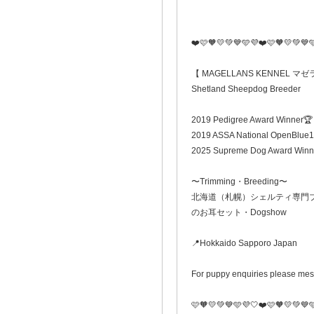
❤️🩷🧡💛💚💙🩵💜❤️🩷🧡💛💚💙
【 MAGELLANS KENNEL 
Shetland Sheepdog Breeder
2019 Pedigree Award Winner🏆
2019 ASSA National OpenBlue1
2025 Supreme Dog Award Winn
〜Trimming・Breeding〜
北海道（札幌）シェルティ専門
のお耳セット・Dogshow
📍Hokkaido Sapporo Japan
For puppy enquiries please mes
🩷🧡💛💚💙🩵💜🤍❤️🩷🧡💛💚💙