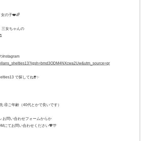
女の子❤️🌈
、三女ちゃんの

stagram
agellans_shelties13?igsh=bmd3ODM4NXcwa2Uw&utm_source=qr
lties13 で探してね❣️✨
先 ④ご年齢（40代とかで良いです）
ル お問い合わせフォームからか
Mにてお問い合わせください💖🎊