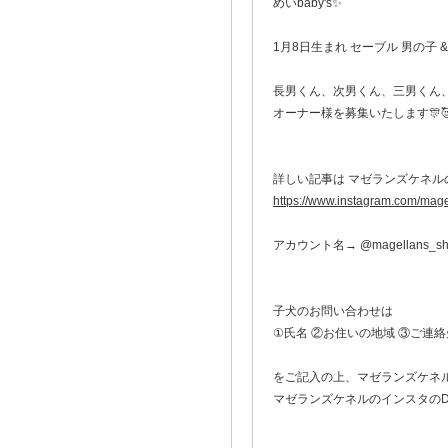
めいbaby's✨
1月8日生まれ セーブル 男の子 & 
長男くん、次男くん、三男くん
オーナー様を募集いたします🎊
詳しい記事は マゼランズケネルのIn
https://www.instagram.com/m
アカウント名→ @magellans_she
子犬のお問い合わせは
①氏名 ②お住いの地域 ③ご連絡
をご記入の上、マゼランズケネ
マゼランズケネルのインスタのD