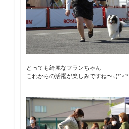
とっても綺麗なフランちゃん
これからの活躍が楽しみですね〜‪⸜(*ˊᵕˋ*)