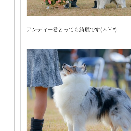
アンディー君とっても綺麗です(ㅅˊᵕˋ*)