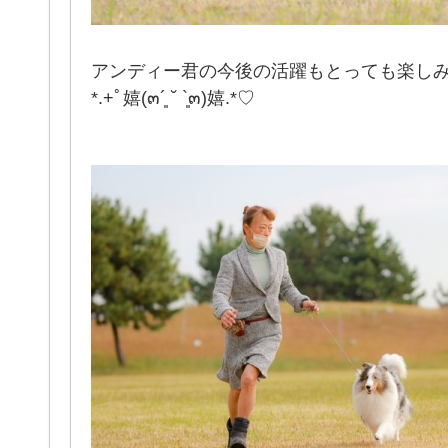
アンディー君の今後の活躍もとっても楽し
*.+ﾟ嬉(๓´͈ ˘ `͈๓)嬉.*♡