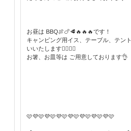
お昼は BBQ🍖🍗🥩🔥🔥🔥です！
キャンピング用イス、テーブル、テン
いいたします🙋🏻‍♀️✨
お箸、お皿等は ご用意しております👌
🩷💜🩷💜🩷💜🩷💜🩷💜🩷💜🩷💜🩷