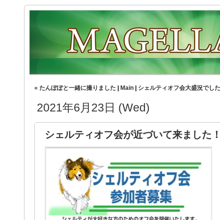
« たんぽぽと一緒に撮りました
|
Main
|
シェルティオフ会大盛況でした❣️
2021年6月23日 (Wed)
シェルティオフ会が近づいて来まし