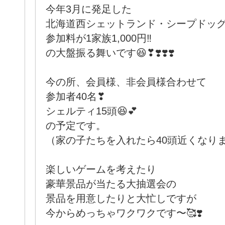
今年3月に発足した
北海道西シェットランド・シープドッ
参加料が1家族1,000円‼️
の大盤振る舞いです😆❣❣️❣️❣️
今の所、会員様、非会員様合わせて
参加者40名❣
シェルティ15頭😆💕
の予定です。
（家の子たちを入れたら40頭近くなります
楽しいゲームを考えたり
豪華景品が当たる大抽選会の
景品を用意したりと大忙しですが
今からめっちゃワクワクです〜🥰❣️