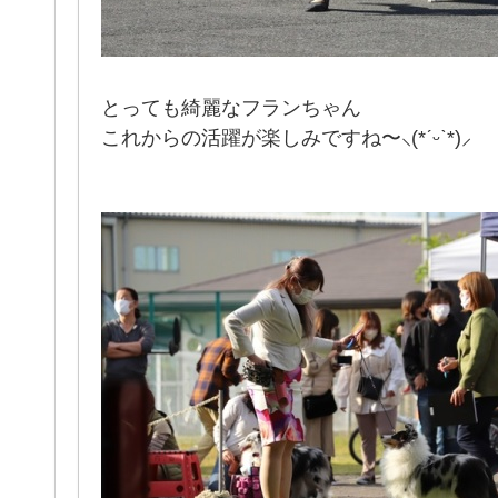
とっても綺麗なフランちゃん
これからの活躍が楽しみですね〜‪⸜(*ˊᵕˋ*)⸝‬