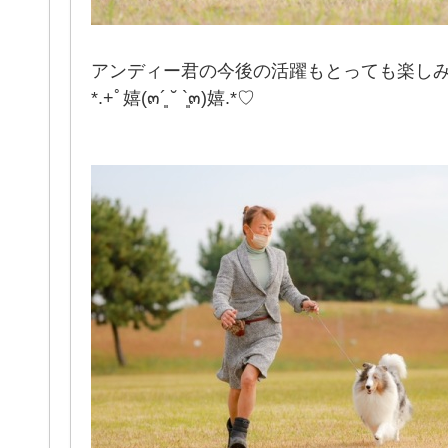
アンディー君の今後の活躍もとっても楽し
*.+ﾟ嬉(๓´͈ ˘ `͈๓)嬉.*♡