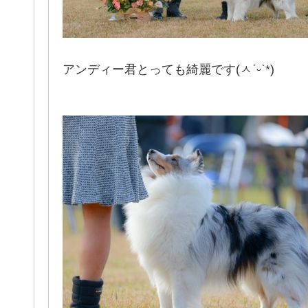
アンディー君とっても綺麗です(ㅅˊᵕˋ*)